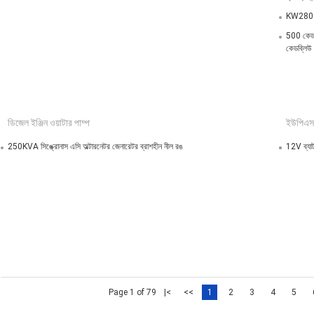
KW2800 রে
500 কেডব্
কেডব্লিউ
ডিজেল ইঞ্জিন ওয়াটার পাম্প
ইউপিএস ন
250KVA সিঙ্ক্রোনাস এসি অল্টারনেটর জেনারেটর ব্রাশহীন নীল রঙ
12V ব্যাট
Page 1 of 79
|<
<<
1
2
3
4
5