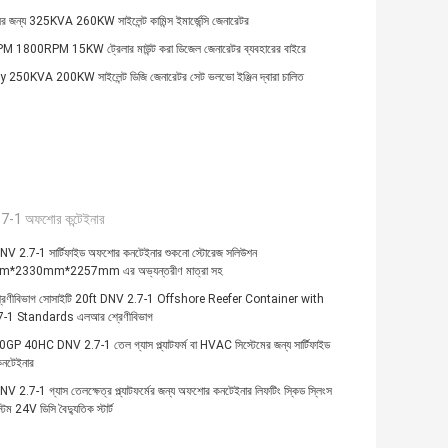
র জন্য 325KVA 260KW সাইলেন্ট কামিন্স ইমার্জেন্সি জেনারেটর
1800RPM 15KW ট্রেলার মাউন্ট করা ডিজেল জেনারেটর ব্যবহারের বাইরে
250KVA 200KW সাইলেন্ট ডিজি জেনারেটর সেট ভলভো ইঞ্জিন দ্বারা চালিত
7-1 অফশোর কন্টেইনার
 2.7-1 সার্টিফাইড অফশোর কনটেইনার শুকনো স্টোরেজ সলিউশন
*2330mm*2257mm এর অভ্যন্তরীণ মাত্রা সহ
রেণীবিভাগ সোসাইটি 20ft DNV 2.7-1 Offshore Reefer Container with
-1 Standards এলআর শ্রেণীবিভাগ
P 40HC DNV 2.7-1 তেল গ্যাস প্ল্যাটফর্ম বা HVAC সিস্টেমের জন্য সার্টিফাইড
নটেইনার
2.7-1 গ্যাস তেলক্ষেত্র প্ল্যাটফর্মের জন্য অফশোর কনটেইনার লিফটিং স্কিড স্লিংস
িস্টেম 24V ডিসি বৈদ্যুতিক স্টার্ট