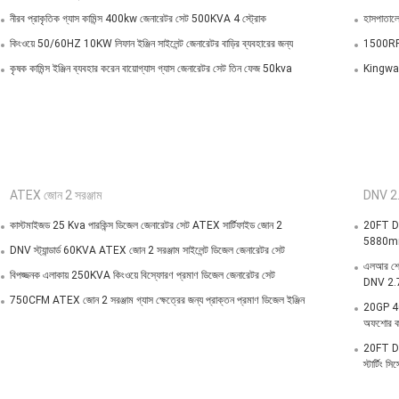
নীরব প্রাকৃতিক গ্যাস কামিন্স 400kw জেনারেটর সেট 500KVA 4 স্ট্রোক
হাসপাতালে
কিংওয়ে 50/60HZ 10KW লিফান ইঞ্জিন সাইলেন্ট জেনারেটর বাড়ির ব্যবহারের জন্য
1500RPM 
কৃষক কামিন্স ইঞ্জিন ব্যবহার করেন বায়োগ্যাস গ্যাস জেনারেটর সেট তিন ফেজ 50kva
Kingway 
ATEX জোন 2 সরঞ্জাম
DNV 2.
কাস্টমাইজড 25 Kva পারকিন্স ডিজেল জেনারেটর সেট ATEX সার্টিফাইড জোন 2
20FT DNV
5880mm
DNV স্ট্যান্ডার্ড 60KVA ATEX জোন 2 সরঞ্জাম সাইলেন্ট ডিজেল জেনারেটর সেট
এলআর শ্
বিপজ্জনক এলাকায় 250KVA কিংওয়ে বিস্ফোরণ প্রমাণ ডিজেল জেনারেটর সেট
DNV 2.7
750CFM ATEX জোন 2 সরঞ্জাম গ্যাস ক্ষেত্রের জন্য প্রাক্তন প্রমাণ ডিজেল ইঞ্জিন
20GP 40G
অফশোর ক
20FT DNV 
স্টার্টিং স