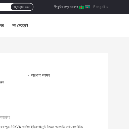
উদ্ধৃতির জন্য আবেদন
অনুসন্ধান করুন
|
Bengali
খবর
সব ক্ষেত্রেই
কারখানা ভ্রমণ
রুন
েনারেটর
ের পছন্দ 30KVA পারকিস ইঞ্জিন সাইলেন্ট ডিজেল জেনারেটর সেট হোম ইউজ