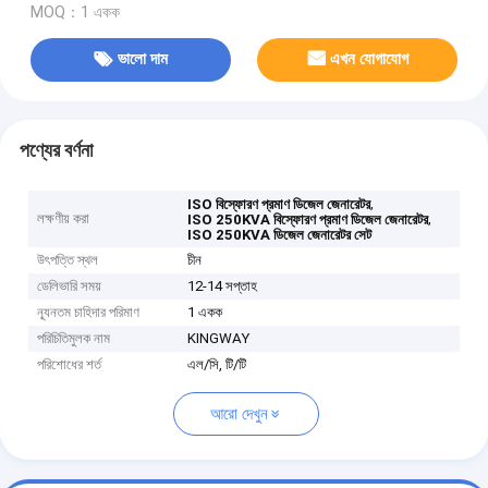
MOQ：1 একক
ভালো দাম
এখন যোগাযোগ
পণ্যের বর্ণনা
,
ISO বিস্ফোরণ প্রমাণ ডিজেল জেনারেটর
লক্ষণীয় করা
,
ISO 250KVA বিস্ফোরণ প্রমাণ ডিজেল জেনারেটর
ISO 250KVA ডিজেল জেনারেটর সেট
উৎপত্তি স্থল
চীন
ডেলিভারি সময়
12-14 সপ্তাহ
ন্যূনতম চাহিদার পরিমাণ
1 একক
পরিচিতিমুলক নাম
KINGWAY
পরিশোধের শর্ত
এল/সি, টি/টি
আরো দেখুন