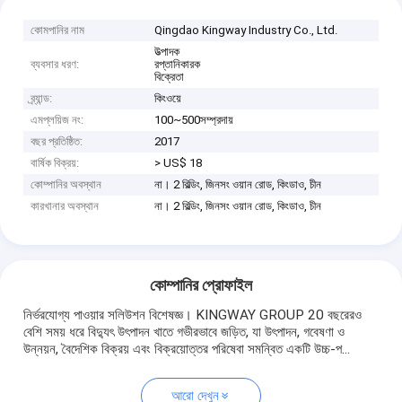
কোমপানির নাম
Qingdao Kingway Industry Co., Ltd.
উত্পাদক
ব্যবসার ধরণ:
রপ্তানিকারক
বিক্রেতা
ব্র্যান্ড:
কিংওয়ে
এমপ্লয়িজ নং:
100~500সম্প্রদায়
বছর প্রতিষ্ঠিত:
2017
বার্ষিক বিক্রয়:
> US$ 18
কোম্পানির অবস্থান
না। 2 বিল্ডিং, জিনসং ওয়ান রোড, কিংডাও, চীন
কারখানার অবস্থান
না। 2 বিল্ডিং, জিনসং ওয়ান রোড, কিংডাও, চীন
কোম্পানির প্রোফাইল
নির্ভরযোগ্য পাওয়ার সলিউশন বিশেষজ্ঞ। KINGWAY GROUP 20 বছরেরও
বেশি সময় ধরে বিদ্যুৎ উৎপাদন খাতে গভীরভাবে জড়িত, যা উৎপাদন, গবেষণা ও
উন্নয়ন, বৈদেশিক বিক্রয় এবং বিক্রয়োত্তর পরিষেবা সমন্বিত একটি উচ্চ-প...
আরো দেখুন