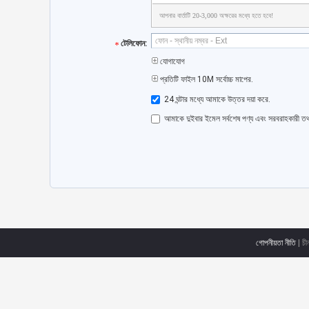
আপনার বার্তাটি 20-3,000 অক্ষরের মধ্যে হতে হবে!
টেলিফোন:
যোগাযোগ
প্রতিটি ফাইল 10M সর্বোচ্চ মাপের.
24 ঘন্টার মধ্যে আমাকে উত্তর দয়া করে.
আমাকে দুইবার ইমেল সর্বশেষ পণ্য এবং সরবরাহকারী ত
গোপনীয়তা নীতি
| চী