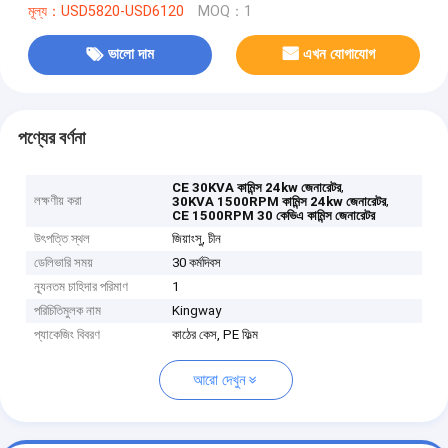
মূল্য：USD5820-USD6120
MOQ：1
ভালো দাম
এখন যোগাযোগ
পণ্যের বর্ণনা
,
CE 30KVA কামিন্স 24kw জেনারেটর
লক্ষণীয় করা
,
30KVA 1500RPM কামিন্স 24kw জেনারেটর
CE 1500RPM 30 কেভিএ কামিন্স জেনারেটর
উৎপত্তি স্থল
জিয়াংসু, চীন
ডেলিভারি সময়
30 কর্মদিবস
ন্যূনতম চাহিদার পরিমাণ
1
পরিচিতিমুলক নাম
Kingway
প্যাকেজিং বিবরণ
কাঠের কেস, PE ফিল্ম
আরো দেখুন