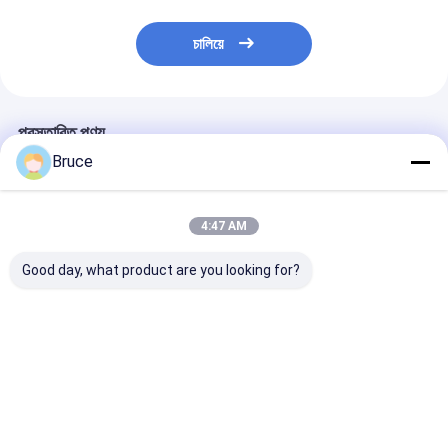
চালিয়ে
প্রস্তাবিত পণ্য
Bruce
4:47 AM
Good day, what product are you looking for?
আইএসও সিই সার্টিফাইড ডিজেল
20KVA ISUZU Diesel
সুপার সাইলেন্ট ক্যানো
ইঞ্জিন জেনারেটর সেট সাউন্ডপ্রুফ
Engine Generator
জেনারেটর 30kva থে
ক্যানোপি ডিজেল পাওয়ার
Set Silent Type 3
500kva 400v 5
জেনারেটর 200 কেভিএ নীরব
Phase 50HZ
ফেজ 4 ওয়্যার ডিজেল
ডিজেল জেনারেটর
ভালো দাম
ভালো দাম
ভালো দাম