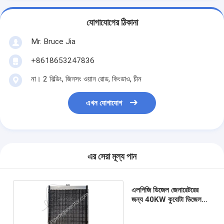
যোগাযোগের ঠিকানা
Mr. Bruce Jia
+8618653247836
না। 2 বিল্ডিং, জিনসং ওয়ান রোড, কিংডাও, চীন
এখন যোগাযোগ
এর সেরা মূল্য পান
এলপিজি ডিজেল জেনারেটরের
জন্য 40KW কুবোটা ডিজেল
ইঞ্জিন জেনারেটর রেডিয়েটর