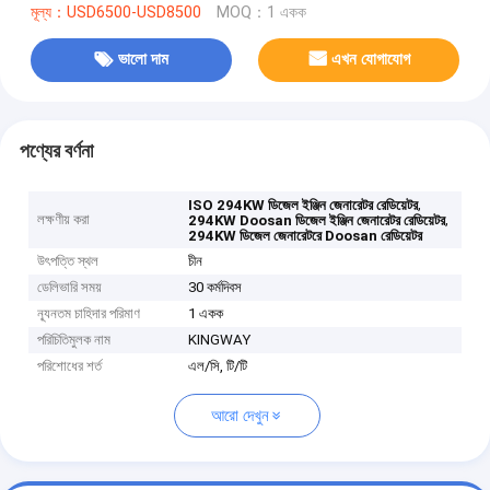
মূল্য：USD6500-USD8500
MOQ：1 একক
ভালো দাম
এখন যোগাযোগ
পণ্যের বর্ণনা
,
ISO 294KW ডিজেল ইঞ্জিন জেনারেটর রেডিয়েটর
লক্ষণীয় করা
,
294KW Doosan ডিজেল ইঞ্জিন জেনারেটর রেডিয়েটর
294KW ডিজেল জেনারেটরে Doosan রেডিয়েটর
উৎপত্তি স্থল
চীন
ডেলিভারি সময়
30 কর্মদিবস
ন্যূনতম চাহিদার পরিমাণ
1 একক
পরিচিতিমুলক নাম
KINGWAY
পরিশোধের শর্ত
এল/সি, টি/টি
আরো দেখুন