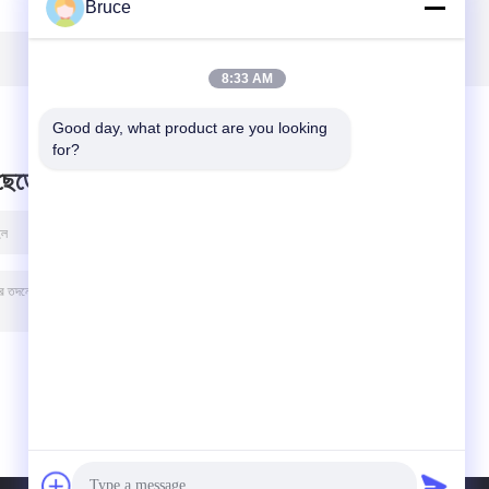
Bruce
ল
60hz 1800rpm জল
1800rpm জল শীতল
াস
শীতল 50kw প্রাকৃতিক
50kw প্রাকৃতিক গ্যাস
গ্যাস ইঞ্জিন পাইকারি শীর্ষ
ইঞ্জিন পাইকারি সরাসরি
মানের
কারখানা ডকোপি
8:33 AM
Good day, what product are you looking 
for?
 ছেড়ে