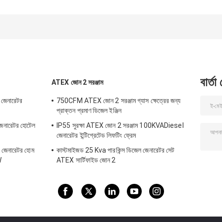
60hz 1800rpm জল
1800rpm জল শীত
শীতল 50kw প্রাকৃতিক
100kw প্রাকৃতিক গ্য
গ্যাস ইঞ্জিন পাইকার সবুজ
বায়োগ্যাস গ্যাস ইঞ্জিন
শক্তি
বার্তা
ATEX জোন 2 সরঞ্জাম
 জেনারেটর
750CFM ATEX জোন 2 সরঞ্জাম গ্যাস ক্ষেত্রের জন্য
প্রাক্তন প্রমাণ ডিজেল ইঞ্জিন
নারেটর হোটেল
IP55 সুরক্ষা ATEX জোন 2 সরঞ্জাম 100KVADiesel
জেনারেটর ইন্টিগ্রেটেড লিফটিং ফ্রেম
ইপ জেনারেটর হোম
কাস্টমাইজড 25 Kva পারকিন্স ডিজেল জেনারেটর সেট
W
ATEX সার্টিফাইড জোন 2