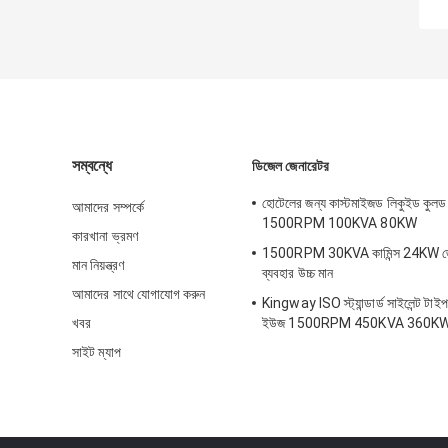
সম্বন্ধে
ডিজেল জেনারেটর
হোটেলের জন্য কাস্টমাইজড লিকুইড কুলড
আমাদের সম্পর্কে
1500RPM 100KVA 80KW
কারখানা ভ্রমণ
1500RPM 30KVA কামিন্স 24KW জে
মান নিয়ন্ত্রণ
ব্যবহার উচ্চ মান
আমাদের সাথে যোগাযোগ করুন
Kingway ISO স্ট্যান্ডার্ড সাইলেন্ট টা
খবর
ইউজ 1500RPM 450KVA 360K
সাইট ম্যাপ