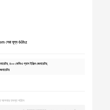
pm সেরা মূল্য 60hz
নারেটর
৪০০ কেভিএ গ্যাস ইঞ্জিন জেনারেটর
,
,
েনারেটর
ি আপনার তদন্ত পাঠান