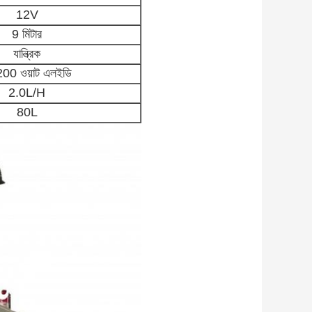
12V
9 মিটার
যান্ত্রিক
00 ওয়াট এলইডি
2.0L/H
80L