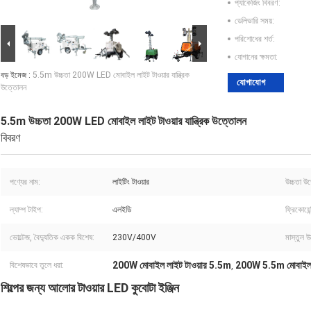
প্যাকেজিং বিবরণ:
ডেলিভারি সময়:
পরিশোধের শর্ত:
যোগানের ক্ষমতা:
বড় ইমেজ :
5.5m উচ্চতা 200W LED মোবাইল লাইট টাওয়ার যান্ত্রিক
যোগাযোগ
উত্তোলন
5.5m উচ্চতা 200W LED মোবাইল লাইট টাওয়ার যান্ত্রিক উত্তোলন
বিবরণ
পণ্যের নাম:
লাইটিং টাওয়ার
উচ্চতা উ
ল্যাম্প টাইপ:
এলইডি
ফ্রিকোয়েন্
ভোল্টেজ, বৈদ্যুতিক একক বিশেষ:
230V/400V
মাস্তুল 
200W মোবাইল লাইট টাওয়ার 5.5m
200W 5.5m মোবাইল ল
বিশেষভাবে তুলে ধরা:
,
শিল্পের জন্য আলোর টাওয়ার LED কুবোটা ইঞ্জিন