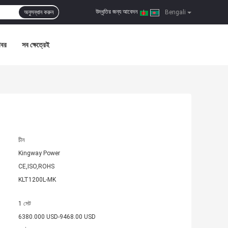
উদ্ধৃতির জন্য আবেদন
অনুসন্ধান করুন
|
Bengali
খবর
সব ক্ষেত্রেই
চীন
Kingway Power
CE,ISO,ROHS
KLT1200L-MK
1 সেট
6380.000 USD-9468.00 USD