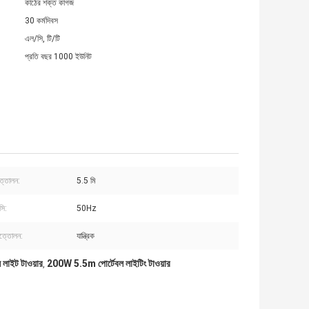
কাঠের শক্ত কাগজ
30 কর্মদিবস
এল/সি, টি/টি
প্রতি বছর 1000 ইউনিট
ত্তোলন:
5.5 মি
সি:
50Hz
উত্তোলন:
যান্ত্রিক
াইট টাওয়ার
200W 5.5m পোর্টেবল লাইটিং টাওয়ার
,