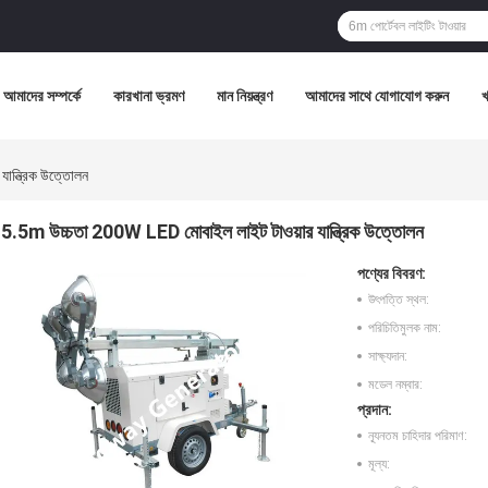
আমাদের সম্পর্কে
কারখানা ভ্রমণ
মান নিয়ন্ত্রণ
আমাদের সাথে যোগাযোগ করুন
ান্ত্রিক উত্তোলন
5.5m উচ্চতা 200W LED মোবাইল লাইট টাওয়ার যান্ত্রিক উত্তোলন
পণ্যের বিবরণ:
উৎপত্তি স্থল:
পরিচিতিমুলক নাম:
সাক্ষ্যদান:
মডেল নম্বার:
প্রদান:
ন্যূনতম চাহিদার পরিমাণ:
মূল্য: