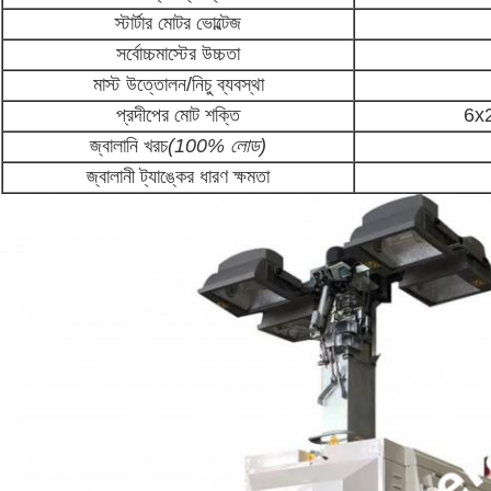
স্টার্টার মোটর ভোল্টেজ
সর্বোচ্চমাস্টের উচ্চতা
মাস্ট উত্তোলন/নিচু ব্যবস্থা
প্রদীপের মোট শক্তি
6x2
জ্বালানি খরচ
(100% লোড)
জ্বালানী ট্যাঙ্কের ধারণ ক্ষমতা