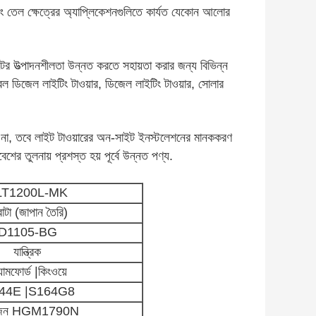
 এবং তেল ক্ষেত্রের অ্যাপ্লিকেশনগুলিতে কার্যত যেকোন আলোর
উনিটের উত্পাদনশীলতা উন্নত করতে সহায়তা করার জন্য বিভিন্ন
র্টেবল ডিজেল লাইটিং টাওয়ার, ডিজেল লাইটিং টাওয়ার, সোলার
় না, তবে লাইট টাওয়ারের অন-সাইট ইনস্টলেশনের মানককরণ
শের তুলনায় প্রশস্ত হয় পূর্বে উন্নত পণ্য.
LT1200L-MK
োটা (জাপান তৈরি)
D1105-BG
যান্ত্রিক
্যামফোর্ড |কিংওয়ে
44E |S164G8
র্টজেন HGM1790N