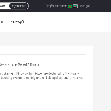
উদ্ধৃতির জন্য আবেদন
অনুসন্ধান করুন
|
Bengali
খবর
সব ক্ষেত্রেই
ত্তোলন মোবাইল লাইট টাওয়ার
 star-light Kingway light tower are designed to fit virtually
sporting events to mining and oil field applications. ...
আরো পড়ুন