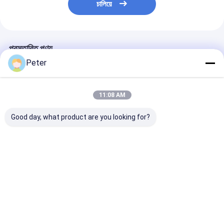
চালিয়ে
প্রস্তাবিত পণ্য
Peter
11:08 AM
Good day, what product are you looking for?
মাইনিং ডিজেল লাইট টাওয়ার 4
ডিজেল জেনারেটর সহ মোবাইল
Hydraulic Ligh
স্থিতিশীল পায়ে উল্লম্ব
জেনারেটর 2x1000w LED
Tower With Me
প্রত্যাহারযোগ্য মাস্তুল সহ
বেলুন লাইট টাওয়ার
Halide Kubota
সামঞ্জস্যযোগ্য
For Construct
Site
ভালো দাম
ভালো দাম
ভালো দাম
বাড়ি
আমাদের
আমাদের সাথে যোগাযোগ
Desktop