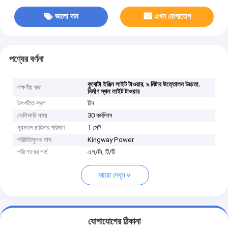
ভালো দাম
এখন যোগাযোগ
পণ্যের বর্ণনা
,
,
কুবোটা ইঞ্জিন লাইট টাওয়ার
৯ মিটার উত্তোলন উচ্চতা
লক্ষণীয় করা
নির্মাণ স্থল লাইট টাওয়ার
উৎপত্তি স্থল
চীন
ডেলিভারি সময়
30 কর্মদিবস
ন্যূনতম চাহিদার পরিমাণ
1 সেট
পরিচিতিমুলক নাম
Kingway Power
পরিশোধের শর্ত
এল/সি, টি/টি
আরো দেখুন
যোগাযোগের ঠিকানা