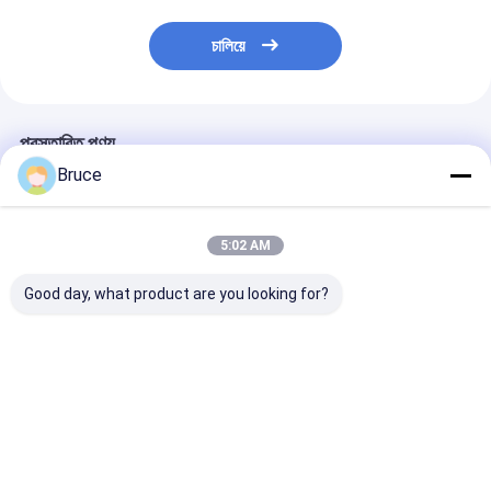
চালিয়ে
প্রস্তাবিত পণ্য
Bruce
5:02 AM
Good day, what product are you looking for?
ATEX জোন 2 বিস্ফোরণ
ডিএনভি ফ্রেমের সাথে
বিপজ্জনক অবস্থানের জ
প্রমাণ উচ্চ চাপ ডিজেল সমুদ্র
কনটেইনারযুক্ত এটিএক্স জোন ২
স্ট্যান্ডবাই জেনারেটরের
জল পাম্প DNV ফ্রেম সহ
এক্স-প্রুফ ডিজেল ইঞ্জিন এয়ার
বিস্ফোরণ-প্রমাণ গ্যা
কম্প্রেসার
ভালো দাম
ভালো দাম
ভালো দাম