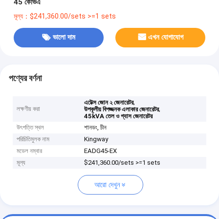
45 কেভিএ
মূল্য：$241,360.00/sets >=1 sets
ভালো দাম
এখন যোগাযোগ
পণ্যের বর্ণনা
,
এটেক্স জোন ২ জেনারেটর
লক্ষণীয় করা
,
উপকূলীয় বিপজ্জনক এলাকার জেনারেটর
45kVA তেল ও গ্যাস জেনারেটর
উৎপত্তি স্থল
শানডং, চীন
পরিচিতিমুলক নাম
Kingway
মডেল নম্বার
EADG45-EX
মূল্য
$241,360.00/sets >=1 sets
আরো দেখুন