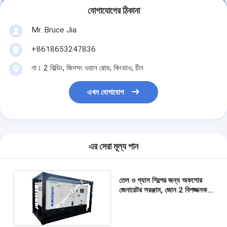
যোগাযোগের ঠিকানা
Mr. Bruce Jia
+8618653247836
না। 2 বিল্ডিং, জিনসং ওয়ান রোড, কিংডাও, চীন
এখন যোগাযোগ
এর সেরা মূল্য পান
তেল ও গ্যাস শিল্পের জন্য অফশোর
জেনারেটর সরঞ্জাম, জোন 2 বিপজ্জনক
এলাকা - 45 কেভিএ