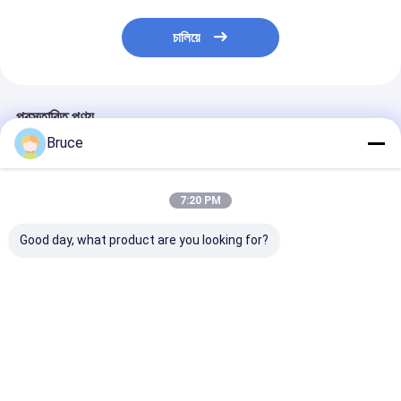
চালিয়ে
প্রস্তাবিত পণ্য
Bruce
7:20 PM
Good day, what product are you looking for?
ATEX জোন 2 বিস্ফোরণ
ডিএনভি ফ্রেমের সাথে
বিপজ্জনক অবস্থানের জ
প্রমাণ উচ্চ চাপ ডিজেল সমুদ্র
কনটেইনারযুক্ত এটিএক্স জোন ২
স্ট্যান্ডবাই জেনারেটরের
জল পাম্প DNV ফ্রেম সহ
এক্স-প্রুফ ডিজেল ইঞ্জিন এয়ার
বিস্ফোরণ-প্রমাণ গ্যা
কম্প্রেসার
ভালো দাম
ভালো দাম
ভালো দাম