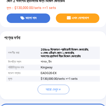
জোন 2 অফশোর প্ল্যাটফর্মের জন্য ডিজেল জেনারেটর
মূল্য：$130,000.00/sets >=1 sets
ভালো দাম
এখন যোগাযোগ
পণ্যের বর্ণনা
,
20kva বিস্ফোরণ-প্রতিরোধী ডিজেল জেনারেটর
লক্ষণীয় করা
,
৩ ফেজ এটিএক্স জোন ২ জেনারেটর
অফশোর প্ল্যাটফর্ম নীরব ডিজেল জেনারেটর
উৎপত্তি স্থল
শানডং, চীন
পরিচিতিমুলক নাম
Kingway
মডেল নম্বার
EADG20-EX
মূল্য
$130,000.00/sets >=1 sets
আরো দেখুন