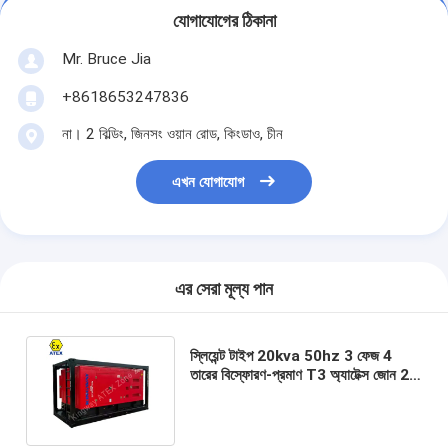
যোগাযোগের ঠিকানা
Mr. Bruce Jia
+8618653247836
না। 2 বিল্ডিং, জিনসং ওয়ান রোড, কিংডাও, চীন
এখন যোগাযোগ
এর সেরা মূল্য পান
স্লিয়েন্ট টাইপ 20kva 50hz 3 ফেজ 4
তারের বিস্ফোরণ-প্রমাণ T3 অ্যাটেক্স জোন 2
অফশোর প্ল্যাটফর্মের জন্য ডিজেল জেনারেটর