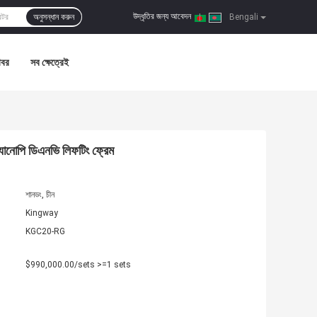
উদ্ধৃতির জন্য আবেদন
অনুসন্ধান করুন
|
Bengali
খবর
সব ক্ষেত্রেই
যানোপি ডিএনভি লিফটিং ফ্রেম
শানডং, চীন
Kingway
KGC20-RG
$990,000.00/sets >=1 sets