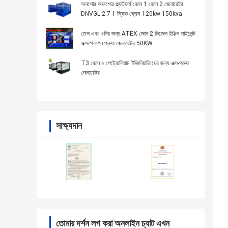
অনশোর অফশোর প্ল্যাটফর্ম জোন 1 জোন 2 জেনারেটর
DNVGL 2.7-1 স্কিড ফ্রেম 120kw 150kva
তেল এবং খনির জন্য ATEX জোন 2 ডিজেল ইঞ্জিন সাইলেন্ট
এক্সপ্লোশন প্রুফ জেনারেটর 50KW
T3 জোন ২ পেট্রোলিয়াম ইঞ্জিনিয়ারিংয়ের জন্য এক্স-প্রুফ
জেনারেটর
সাক্ষ্যদান
তোমার দর্শন লগ করা অনলাইন চ্যাট এখন