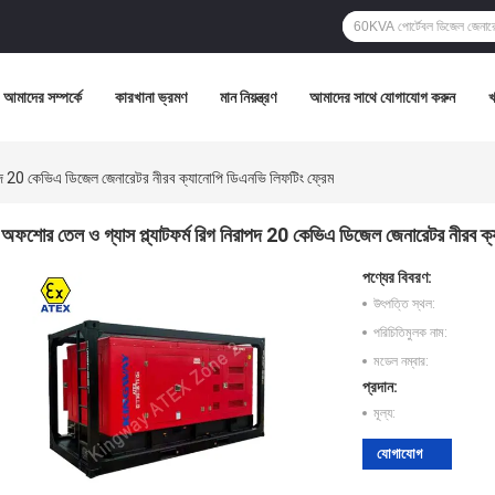
আমাদের সম্পর্কে
কারখানা ভ্রমণ
মান নিয়ন্ত্রণ
আমাদের সাথে যোগাযোগ করুন
াপদ 20 কেভিএ ডিজেল জেনারেটর নীরব ক্যানোপি ডিএনভি লিফটিং ফ্রেম
অফশোর তেল ও গ্যাস প্ল্যাটফর্ম রিগ নিরাপদ 20 কেভিএ ডিজেল জেনারেটর নীরব ক্
পণ্যের বিবরণ:
উৎপত্তি স্থল:
পরিচিতিমুলক নাম:
মডেল নম্বার:
প্রদান:
মূল্য:
যোগাযোগ