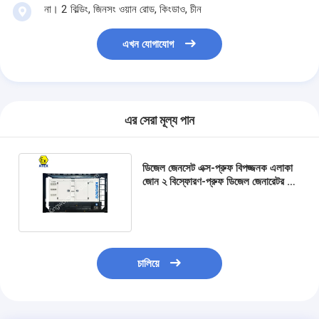
না। 2 বিল্ডিং, জিনসং ওয়ান রোড, কিংডাও, চীন
এখন যোগাযোগ
এর সেরা মূল্য পান
ডিজেল জেনসেট এক্স-প্রুফ বিপজ্জনক এলাকা
জোন ২ বিস্ফোরণ-প্রুফ ডিজেল জেনারেটর সেট
ATEX DNV সার্টিফাইড
চালিয়ে