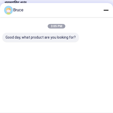
প্রস্তাবিত পণ্য
Bruce
3:05 PM
Good day, what product are you looking for?
ATEX Zone 2
Containerized ATEX
বিপজ্জনক অবস্থানের জ
Explosion Proof High
Zone 2 Ex-Proof
স্ট্যান্ডবাই জেনারেটরের
Pressure Diesel Sea
Diesel Engine Air
বিস্ফোরণ-প্রমাণ গ্যা
Water Pump with
Compressor with
DNV Frame
DNV Frame
ভালো দাম
ভালো দাম
ভালো দাম
বাড়ি
আমাদের
আমাদের সাথে যোগাযোগ
Desktop
Site
সম্পর্কে
করুন
সাইট ম্যাপ
Privacy Policy
গুণ
গ্যাস জেনারেটর
চীন কারখানা.Copyright © 2026 Qingdao Kingway Industry
Co., Ltd.. All Rights Reserved.