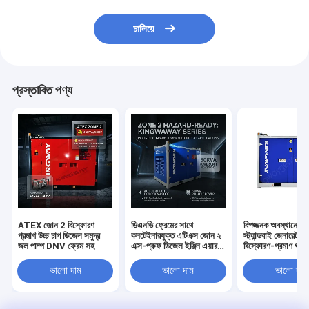
চালিয়ে
প্রস্তাবিত পণ্য
ATEX জোন 2 বিস্ফোরণ
ডিএনভি ফ্রেমের সাথে
বিপজ্জনক অবস্থানের জ
প্রমাণ উচ্চ চাপ ডিজেল সমুদ্র
কনটেইনারযুক্ত এটিএক্স জোন ২
স্ট্যান্ডবাই জেনারেটরের
জল পাম্প DNV ফ্রেম সহ
এক্স-প্রুফ ডিজেল ইঞ্জিন এয়ার
বিস্ফোরণ-প্রমাণ গ্যা
কম্প্রেসার
ভালো দাম
ভালো দাম
ভালো দাম