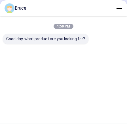
বাড়ি
আমাদের
আমাদের সাথে যোগাযোগ
Desktop
Bruce
Site
সম্পর্কে
করুন
সাইট ম্যাপ
Privacy Policy
গুণ
গ্যাস জেনারেটর
চীন কারখানা.Copyright © 2026 Qingdao Kingway Industry
1:50 PM
Co., Ltd.. All Rights Reserved.
Good day, what product are you looking for?
বাড়ি
পণ্য
আমাদের সম্পর্কে