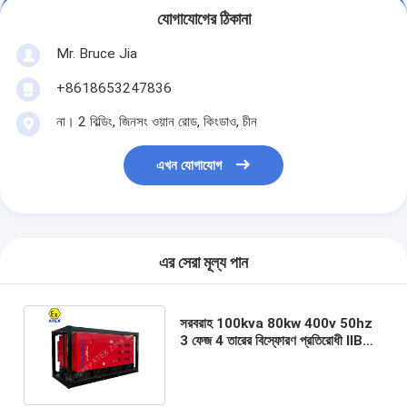
যোগাযোগের ঠিকানা
Mr. Bruce Jia
+8618653247836
না। 2 বিল্ডিং, জিনসং ওয়ান রোড, কিংডাও, চীন
এখন যোগাযোগ
এর সেরা মূল্য পান
সরবরাহ 100kva 80kw 400v 50hz
3 ফেজ 4 তারের বিস্ফোরণ প্রতিরোধী IIB
জোন 2 ATEX ডিজেল জেনারেটর