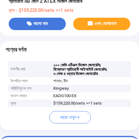
প্রতিরোধী IIB জোন 2 ATEX ডিজেল জেনারেটর
মূল্য：$159,220.00/sets >=1 sets
ভালো দাম
এখন যোগাযোগ
পণ্যের বর্ণনা
,
১০০ কেভি এটিএক্স ডিজেল জেনারেটর
লক্ষণীয় করা
,
বিস্ফোরণ প্রতিরোধী আইআইবি জেনারেটর
৩ ফেজ ৪ ওয়্যার ডিজেল জেনারেটর
উৎপত্তি স্থল
শানডং, চীন
পরিচিতিমুলক নাম
Kingway
মডেল নম্বার
EADG100-EX
মূল্য
$159,220.00/sets >=1 sets
আরো দেখুন