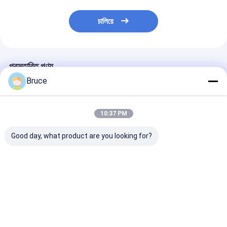
চালিয়ে
প্রস্তাবিত পণ্য
Bruce
10:37 PM
Good day, what product are you looking for?
ATEX জোন 2 বিস্ফোরণ
ডিএনভি ফ্রেমের সাথে
বিপজ্জনক অবস্থানের জ
প্রমাণ উচ্চ চাপ ডিজেল সমুদ্র
কনটেইনারযুক্ত এটিএক্স জোন ২
স্ট্যান্ডবাই জেনারেটরের
জল পাম্প DNV ফ্রেম সহ
এক্স-প্রুফ ডিজেল ইঞ্জিন এয়ার
বিস্ফোরণ-প্রমাণ গ্যা
কম্প্রেসার
ভালো দাম
ভালো দাম
ভালো দাম