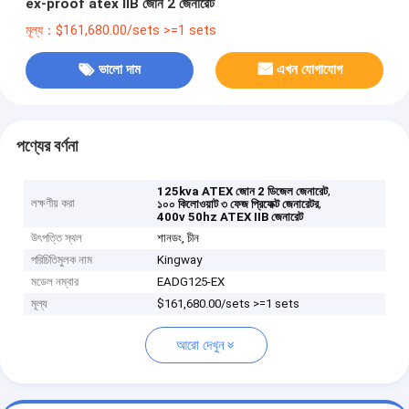
ex-proof atex IIB জোন 2 জেনারেট
মূল্য：$161,680.00/sets >=1 sets
ভালো দাম
এখন যোগাযোগ
পণ্যের বর্ণনা
,
125kva ATEX জোন 2 ডিজেল জেনারেট
লক্ষণীয় করা
,
১০০ কিলোওয়াট ৩ ফেজ প্রিফেক্ট জেনারেটর
400v 50hz ATEX IIB জেনারেট
উৎপত্তি স্থল
শানডং, চীন
পরিচিতিমুলক নাম
Kingway
মডেল নম্বার
EADG125-EX
মূল্য
$161,680.00/sets >=1 sets
আরো দেখুন