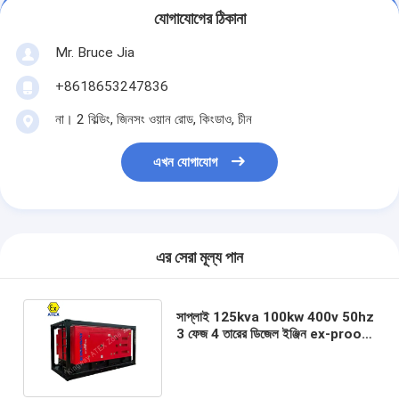
যোগাযোগের ঠিকানা
Mr. Bruce Jia
+8618653247836
না। 2 বিল্ডিং, জিনসং ওয়ান রোড, কিংডাও, চীন
এখন যোগাযোগ
এর সেরা মূল্য পান
সাপ্লাই 125kva 100kw 400v 50hz
3 ফেজ 4 তারের ডিজেল ইঞ্জিন ex-proof
atex IIB জোন 2 জেনারেট