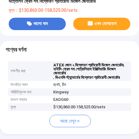
উত্তোলন ফ্রেম সহ বিস্ফোরণ প্রতিরোধী ডিজেল জেনারেটর
মূল্য：$130,860.00-158,525.00/sets
ভালো দাম
এখন যোগাযোগ
পণ্যের বর্ণনা
,
ATEX জোন ২ বিস্ফোরণ প্রতিরোধী ডিজেল জেনারেটর
হাইটিং ফ্রেম সহ পেট্রোলিয়াম ইঞ্জিনিয়ারিং ডিজেল
লক্ষণীয় করা
জেনারেটর
,
ডিএনভি স্ট্যান্ডার্ডের বিস্ফোরণ প্রতিরোধী জেনারেটর
উৎপত্তি স্থল
হুবেই, চীন
পরিচিতিমুলক নাম
Kingway
মডেল নম্বার
EADG60
মূল্য
$130,860.00-158,525.00/sets
আরো দেখুন