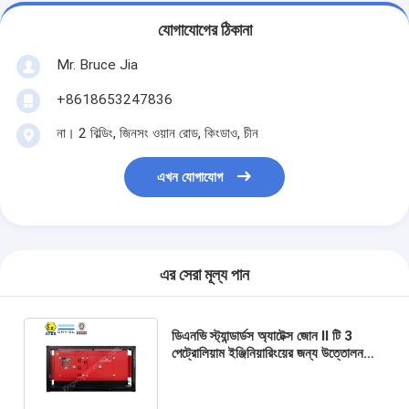
যোগাযোগের ঠিকানা
Mr. Bruce Jia
+8618653247836
না। 2 বিল্ডিং, জিনসং ওয়ান রোড, কিংডাও, চীন
এখন যোগাযোগ
এর সেরা মূল্য পান
ডিএনভি স্ট্যান্ডার্ডস অ্যাটেক্স জোন II টি 3
পেট্রোলিয়াম ইঞ্জিনিয়ারিংয়ের জন্য উত্তোলন
ফ্রেম সহ বিস্ফোরণ প্রতিরোধী ডিজেল জেনারেটর