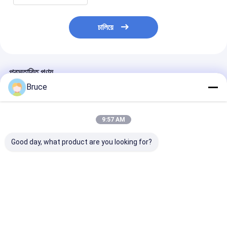
চালিয়ে
প্রস্তাবিত পণ্য
Bruce
9:57 AM
Good day, what product are you looking for?
ATEX জোন 2 বিস্ফোরণ
ডিএনভি ফ্রেমের সাথে
বিপজ্জনক অবস্থানের জ
প্রমাণ উচ্চ চাপ ডিজেল সমুদ্র
কনটেইনারযুক্ত এটিএক্স জোন ২
স্ট্যান্ডবাই জেনারেটরের
জল পাম্প DNV ফ্রেম সহ
এক্স-প্রুফ ডিজেল ইঞ্জিন এয়ার
বিস্ফোরণ-প্রমাণ গ্যা
কম্প্রেসার
ভালো দাম
ভালো দাম
ভালো দাম