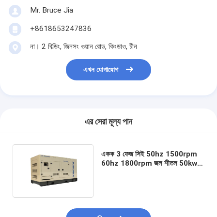
Mr. Bruce Jia
+8618653247836
না। 2 বিল্ডিং, জিনসং ওয়ান রোড, কিংডাও, চীন
এখন যোগাযোগ
এর সেরা মূল্য পান
একক 3 ফেজ সিই 50hz 1500rpm
60hz 1800rpm জল শীতল 50kw
প্রাকৃতিক গ্যাস ইঞ্জিন পাইকারি সরাসরি
কারখানা ডকোপি