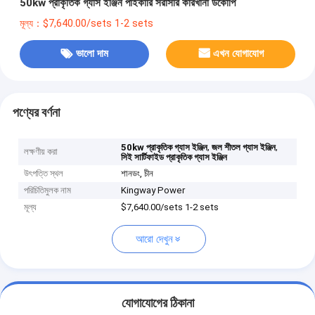
50kw প্রাকৃতিক গ্যাস ইঞ্জিন পাইকারি সরাসরি কারখানা ডকোপি
মূল্য：$7,640.00/sets 1-2 sets
ভালো দাম
এখন যোগাযোগ
পণ্যের বর্ণনা
,
,
50kw প্রাকৃতিক গ্যাস ইঞ্জিন
জল শীতল গ্যাস ইঞ্জিন
লক্ষণীয় করা
সিই সার্টিফাইড প্রাকৃতিক গ্যাস ইঞ্জিন
উৎপত্তি স্থল
শানডং, চীন
পরিচিতিমুলক নাম
Kingway Power
মূল্য
$7,640.00/sets 1-2 sets
আরো দেখুন
যোগাযোগের ঠিকানা