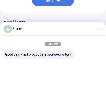
চালিয়ে
প্রস্তাবিত পণ্য
Bruce
9:09 PM
Good day, what product are you looking for?
80KVA 75KW 100KW
500KW400KVA পেশাদার
একক 3phase CE
200KW natural gas
প্রস্তুতকারক প্রাকৃতিক গ্যাস
1500rpm 60hz
power generator
জেনারেটর 50hz 1500rpm
1800rpm জল শী
generator set
সেরা মূল্য 60hz
50kw প্রাকৃতিক গ্যাস
1500rpm/1800rpm
পাইকার সবুজ শক্তি
ভালো দাম
ভালো দাম
ভালো দাম
generador diesel
generator with
engine
বাড়ি
আমাদের
আমাদের সাথে যোগাযোগ
Desktop
Site
সম্পর্কে
করুন