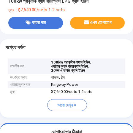
100kw প্রাকৃতিক গ্যাস বায়োগ্যাস LPG গ্যাস ইঞ্জিন
মূল্য：$7,640.00/sets 1-2 sets
ভালো দাম
এখন যোগাযোগ
পণ্যের বর্ণনা
,
100kw প্রাকৃতিক গ্যাস ইঞ্জিন
লক্ষণীয় করা
,
ওয়াটার কুলড বায়োগ্যাস ইঞ্জিন
3ফেজ এলপিজি গ্যাস ইঞ্জিন
উৎপত্তি স্থল
শানডং, চীন
পরিচিতিমুলক নাম
Kingway Power
মূল্য
$7,640.00/sets 1-2 sets
আরো দেখুন
যোগাযোগের ঠিকানা