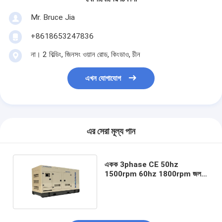
Mr. Bruce Jia
+8618653247836
না। 2 বিল্ডিং, জিনসং ওয়ান রোড, কিংডাও, চীন
এখন যোগাযোগ
এর সেরা মূল্য পান
একক 3phase CE 50hz
1500rpm 60hz 1800rpm জল
শীতল 100kw প্রাকৃতিক গ্যাস বায়োগ্যাস
LPG গ্যাস ইঞ্জিন