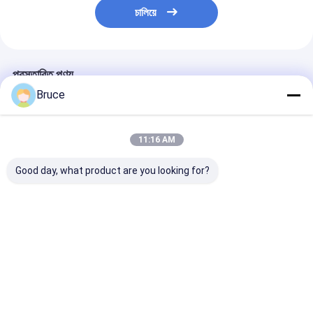
চালিয়ে
প্রস্তাবিত পণ্য
Bruce
11:16 AM
Good day, what product are you looking for?
80KVA 75KW 100KW
500KW400KVA পেশাদার
একক 3phase CE
200KW natural gas
প্রস্তুতকারক প্রাকৃতিক গ্যাস
1500rpm 60hz
power generator
জেনারেটর 50hz 1500rpm
1800rpm জল শী
generator set
সেরা মূল্য 60hz
50kw প্রাকৃতিক গ্যাস
1500rpm/1800rpm
পাইকার সবুজ শক্তি
ভালো দাম
ভালো দাম
ভালো দাম
generador diesel
generator with
engine
বাড়ি
আমাদের
আমাদের সাথে যোগাযোগ
Desktop