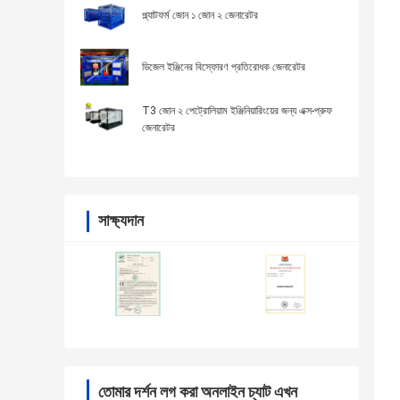
প্ল্যাটফর্ম জোন ১ জোন ২ জেনারেটর
ডিজেল ইঞ্জিনের বিস্ফোরণ প্রতিরোধক জেনারেটর
T3 জোন ২ পেট্রোলিয়াম ইঞ্জিনিয়ারিংয়ের জন্য এক্স-প্রুফ
জেনারেটর
সাক্ষ্যদান
তোমার দর্শন লগ করা অনলাইন চ্যাট এখন