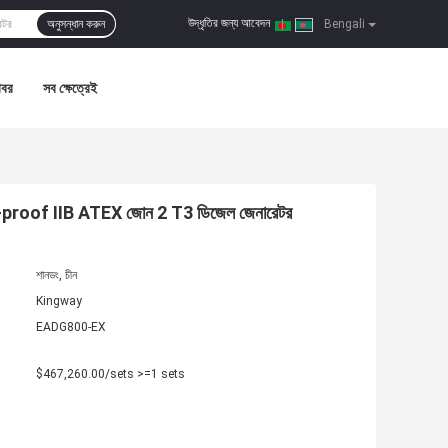
উদ্ধৃতির জন্য আবেদন
অনুসন্ধান করুন
|
Bengali
খবর
সব ক্ষেত্রেই
-proof IIB ATEX জোন 2 T3 ডিজেল জেনারেটর
শানডং, চীন
Kingway
EADG800-EX
$467,260.00/sets >=1 sets