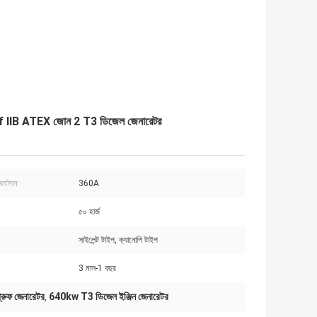
f IIB ATEX জোন 2 T3 ডিজেল জেনারেটর
বর্তমান:
360A
৫০ হার্জ
সাইলেন্ট টাইপ, ক্যানোপি টাইপ
3 মাস-1 বছর
প্রুফ জেনারেটর
640kw T3 ডিজেল ইঞ্জিন জেনারেটর
,