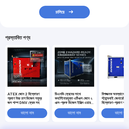
চালিয়ে
প্রস্তাবিত পণ্য
ATEX জোন 2 বিস্ফোরণ
ডিএনভি ফ্রেমের সাথে
বিপজ্জনক অবস্থানের জ
প্রমাণ উচ্চ চাপ ডিজেল সমুদ্র
কনটেইনারযুক্ত এটিএক্স জোন ২
স্ট্যান্ডবাই জেনারেটরের
জল পাম্প DNV ফ্রেম সহ
এক্স-প্রুফ ডিজেল ইঞ্জিন এয়ার
বিস্ফোরণ-প্রমাণ গ্যা
কম্প্রেসার
ভালো দাম
ভালো দাম
ভালো দাম