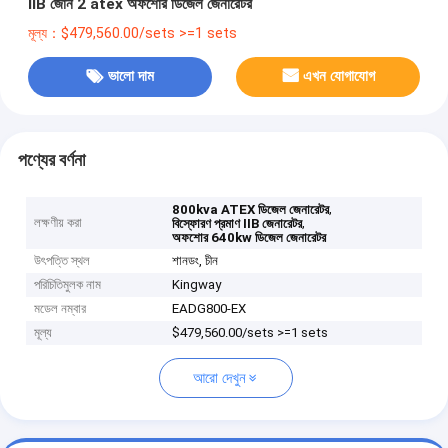
IIB জোন 2 atex অফশোর ডিজেল জেনারেটর
মূল্য：$479,560.00/sets >=1 sets
ভালো দাম
এখন যোগাযোগ
পণ্যের বর্ণনা
,
800kva ATEX ডিজেল জেনারেটর
লক্ষণীয় করা
,
বিস্ফোরণ প্রমাণ IIB জেনারেটর
অফশোর 640kw ডিজেল জেনারেটর
উৎপত্তি স্থল
শানডং, চীন
পরিচিতিমুলক নাম
Kingway
মডেল নম্বার
EADG800-EX
মূল্য
$479,560.00/sets >=1 sets
আরো দেখুন