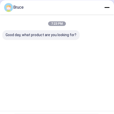
বাড়ি
আমাদের
আমাদের সাথে যোগাযোগ
Desktop
Bruce
Site
সম্পর্কে
করুন
সাইট ম্যাপ
Privacy Policy
গুণ
গ্যাস জেনারেটর
চীন কারখানা.Copyright © 2026 Qingdao Kingway Industry
7:23 PM
Co., Ltd.. All Rights Reserved.
Good day, what product are you looking for?
বাড়ি
পণ্য
আমাদের সম্পর্কে