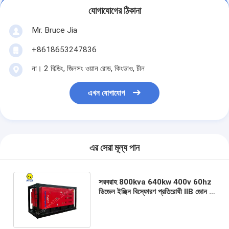
যোগাযোগের ঠিকানা
Mr. Bruce Jia
+8618653247836
না। 2 বিল্ডিং, জিনসং ওয়ান রোড, কিংডাও, চীন
এখন যোগাযোগ
এর সেরা মূল্য পান
সরবরাহ 800kva 640kw 400v 60hz
ডিজেল ইঞ্জিন বিস্ফোরণ প্রতিরোধী IIB জোন 2
atex অফশোর ডিজেল জেনারেটর