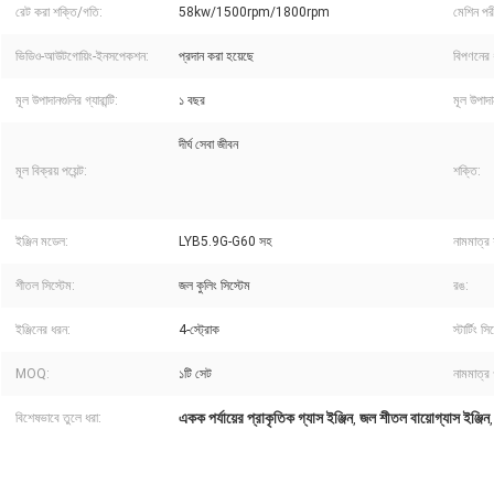
রেট করা শক্তি/গতি:
58kw/1500rpm/1800rpm
মেশিন পরীক
ভিডিও-আউটগোয়িং-ইনসপেকশন:
প্রদান করা হয়েছে
বিপণনের 
মূল উপাদানগুলির গ্যারান্টি:
১ বছর
মূল উপাদা
দীর্ঘ সেবা জীবন
মূল বিক্রয় পয়েন্ট:
শক্তি:
ইঞ্জিন মডেল:
LYB5.9G-G60 সহ
নামমাত্র 
শীতল সিস্টেম:
জল কুলিং সিস্টেম
রঙ:
ইঞ্জিনের ধরন:
4-স্ট্রোক
স্টার্টিং সি
MOQ:
১টি সেট
নামমাত্র
একক পর্যায়ের প্রাকৃতিক গ্যাস ইঞ্জিন
জল শীতল বায়োগ্যাস ইঞ্জিন
বিশেষভাবে তুলে ধরা:
,
সিঙ্গেল থ্রিফেজ সিই 50hz 1500rpm 60hz 1800rpm জল শীতল 50kw প্রাকৃতিক গ্যাস বায়োগ্যাস এলপিজি গ্যা
জল শীতল একক 3phase 50hz 1500rpm 60hz 1800rpm গ্যাস ইঞ্জিন