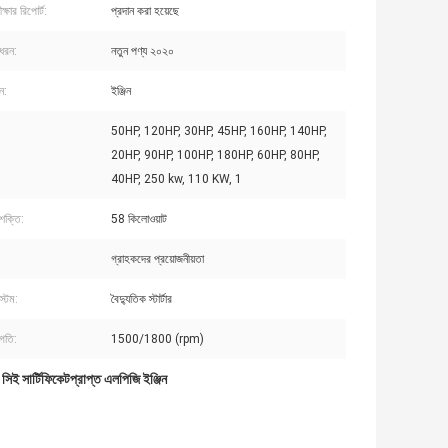
্ষার রিপোর্ট:
প্রদান করা হয়েছে
ধরন:
নতুন পণ্য ২০২০
ন:
ইঞ্জিন
50HP, 120HP, 30HP, 45HP, 160HP, 140HP,
20HP, 90HP, 100HP, 180HP, 60HP, 80HP,
40HP, 250 kw, 110 KW, 1
শক্তি:
58 কিলোওয়াট
গ্রাহকদের প্রয়োজনীয়তা
স্টেম:
বৈদ্যুতিক স্টার্টার
 গতি:
1500/1800 (rpm)
সিই সার্টিফিকেটপ্রাপ্ত এলপিজি ইঞ্জিন
,
স ইঞ্জিন কামিনস দ্বারা