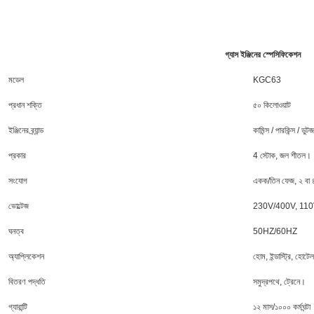
30kw 40kw 60kw 100kva 200kw 500kva 1000kw প্রাকৃতিক গ্যাস ইঞ্জিন
শানডং ওয়েফাং রিকার্ডো ওয়েচাই ইউচাই বায়োগ্যাস এলপিজি প্রাকৃতিক গ্যাস ইঞ্জিন জেনারেটর সেট
গ্যাস ইঞ্জিনের স্পেসিফিকেশন
মডেল
KGC63
প্রধান শক্তি
৫০ কিলোওয়াট
ইঞ্জিনের ব্র্যান্ড
কামিন্স / পারকিন্স / ড
প্রকার
4 স্টোক, জল শীতল।
সংযোগ
একক/তিন ফেজ, ২ বা ৪
ভোল্টেজ
230V/400V, 110V/220
ঘনত্ব
50HZ/60HZ
অ্যাপ্লিকেশন
হোম, ইন্ডাস্ট্রি, হোটে
বিতরণ পদ্ধতি
সমুদ্রপথে, ট্রেনে।
গ্যারান্টি
১২ মাস/১০০০ কর্মঘন্টা