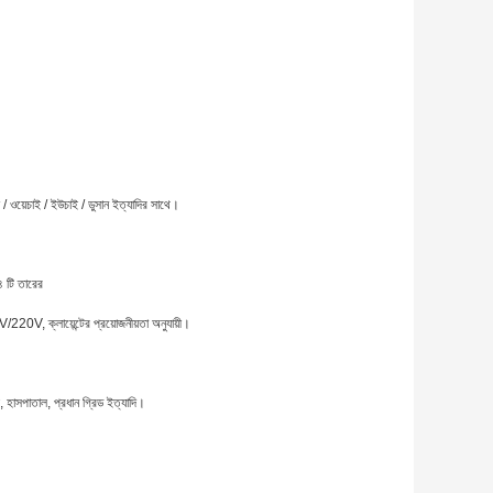
ুটজ / ওয়েচাই / ইউচাই / ডুসান ইত্যাদির সাথে।
 টি তারের
V, ক্লায়েন্টের প্রয়োজনীয়তা অনুযায়ী।
ল, হাসপাতাল, প্রধান গ্রিড ইত্যাদি।