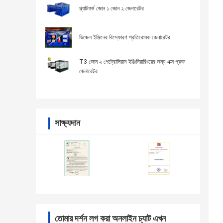
প্ল্যাটফর্ম জোন ১ জোন ২ জেনারেটর
ডিজেল ইঞ্জিনের বিস্ফোরণ প্রতিরোধক জেনারেটর
T3 জোন ২ পেট্রোলিয়াম ইঞ্জিনিয়ারিংয়ের জন্য এক্স-প্রুফ
জেনারেটর
সাক্ষ্যদান
তোমার দর্শন লগ করা অনলাইন চ্যাট এখন