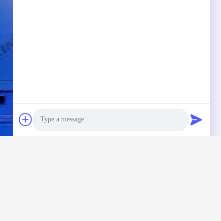
Photo
Video Call
Audio Call