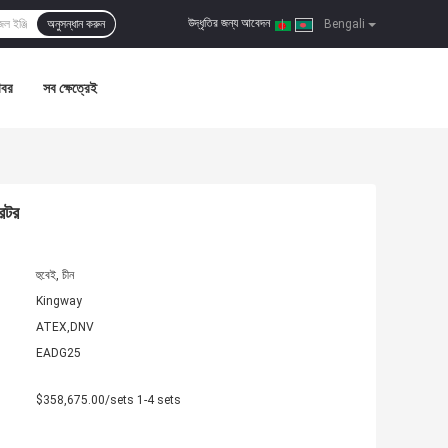
উদ্ধৃতির জন্য আবেদন
অনুসন্ধান করুন
|
Bengali
খবর
সব ক্ষেত্রেই
েটর
হুবেই, চীন
Kingway
ATEX,DNV
EADG25
$358,675.00/sets 1-4 sets