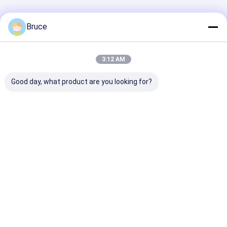
বাড়ি
আমাদের
আমাদের সাথে যোগাযোগ
Desktop
Bruce
Site
সম্পর্কে
করুন
সাইট ম্যাপ
Privacy Policy
গুণ
গ্যাস জেনারেটর
চীন কারখানা.Copyright © 2026 Qingdao Kingway Industry
3:12 AM
Co., Ltd.. All Rights Reserved.
Good day, what product are you looking for?
বাড়ি
পণ্য
আমাদের সম্পর্কে