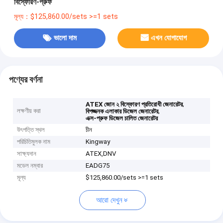
বিস্ফোরণ-প্রুফ
মূল্য：$125,860.00/sets >=1 sets
ভালো দাম
এখন যোগাযোগ
পণ্যের বর্ণনা
,
ATEX জোন ২ বিস্ফোরণ প্রতিরোধী জেনারেটর
লক্ষণীয় করা
,
বিপজ্জনক এলাকার ডিজেল জেনারেটর
এক্স-প্রুফ ডিজেল চালিত জেনারেটর
উৎপত্তি স্থল
চীন
পরিচিতিমুলক নাম
Kingway
সাক্ষ্যদান
ATEX,DNV
মডেল নম্বার
EADG75
মূল্য
$125,860.00/sets >=1 sets
আরো দেখুন