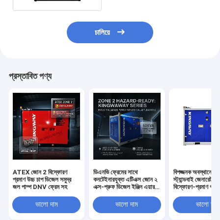
চালিয়ে
প্রস্তাবিত পণ্য
ATEX জোন 2 বিস্ফোরণ
ডিএনভি ফ্রেমের সাথে
বিপজ্জনক অবস্থানের জ
প্রমাণ উচ্চ চাপ ডিজেল সমুদ্র
কনটেইনারযুক্ত এটিএক্স জোন ২
স্ট্যান্ডবাই জেনারেটরের
জল পাম্প DNV ফ্রেম সহ
এক্স-প্রুফ ডিজেল ইঞ্জিন এয়ার
বিস্ফোরণ-প্রমাণ গ্যা
কম্প্রেসার
ভালো দাম
ভালো দাম
ভালো দাম