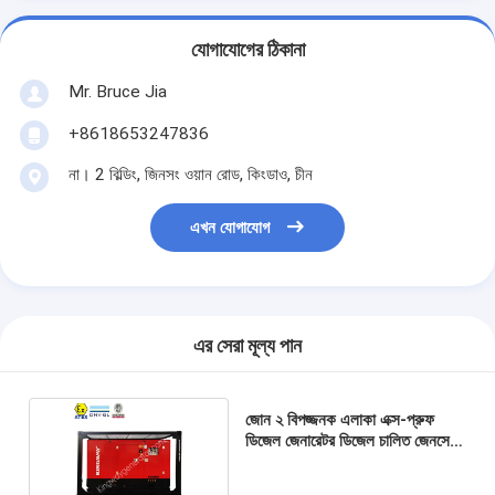
যোগাযোগের ঠিকানা
Mr. Bruce Jia
+8618653247836
না। 2 বিল্ডিং, জিনসং ওয়ান রোড, কিংডাও, চীন
এখন যোগাযোগ
এর সেরা মূল্য পান
জোন ২ বিপজ্জনক এলাকা এক্স-প্রুফ
ডিজেল জেনারেটর ডিজেল চালিত জেনসেট
বিস্ফোরণ-প্রুফ