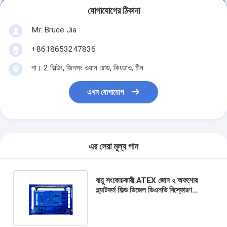
যোগাযোগের ঠিকানা
Mr. Bruce Jia
+8618653247836
না। 2 বিল্ডিং, জিনসং ওয়ান রোড, কিংডাও, চীন
এখন যোগাযোগ
এর সেরা মূল্য পান
বায়ু সংকোচকারী ATEX জোন ২ অফশোর
প্ল্যাটফর্ম ফিল্ড ডিজেল ডিএনভি বিস্ফোরণ
প্রতিরোধী ডিজেল চালিত সরাসরি চীনা
প্রস্তুতকারক