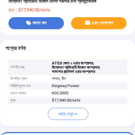
বিস্ফোরণ প্রতিরোধী ডিজেল চালিত সরাসরি চীনা প্রস্তুতকারক
মূল্য：$17,940.00/sets
ভালো দাম
এখন যোগাযোগ
পণ্যের বর্ণনা
,
ATEX জোন ২ এয়ার কম্প্রেসার
লক্ষণীয় করা
,
বিস্ফোরণ প্রতিরোধী ডিজেল কম্প্রেসার
অফশোর প্ল্যাটফর্ম এয়ার কম্প্রেসার
উৎপত্তি স্থল
শানডং, চীন
পরিচিতিমুলক নাম
Kingway Power
মডেল নম্বার
KGC200S
মূল্য
$17,940.00/sets
আরো দেখুন