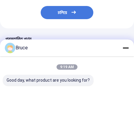
চালিয়ে
প্রস্তাবিত পণ্য
Bruce
9:19 AM
Good day, what product are you looking for?
ATEX জোন 2 বিস্ফোরণ
ডিএনভি ফ্রেমের সাথে
বিপজ্জনক অবস্থানের জ
প্রমাণ উচ্চ চাপ ডিজেল সমুদ্র
কনটেইনারযুক্ত এটিএক্স জোন ২
স্ট্যান্ডবাই জেনারেটরের
জল পাম্প DNV ফ্রেম সহ
এক্স-প্রুফ ডিজেল ইঞ্জিন এয়ার
বিস্ফোরণ-প্রমাণ গ্যা
কম্প্রেসার
ভালো দাম
ভালো দাম
ভালো দাম