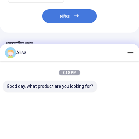
চালিয়ে
প্রস্তাবিত পণ্য
Alisa
8:10 PM
Good day, what product are you looking for?
কিংওয়ে এটিএক্স জোন ২ সুল্লার
375CFM ATEX জোন ২
250 কেভিএ এটিএক্স
এয়ার কম্প্রেসার ১৮৬ সিএফএম
এক্সপ্রুফ এয়ার কমপ্রেসার সঙ্গে
বিস্ফোরণ-প্রমাণ ডিজ
১০০ পিসি অফশোর তেল ও গ্যাস
DNV লিফটিং ফ্রেম জোন ২
জেনারেট 50Hz 6
ক্ষেত্রের জন্য
এয়ার কমপ্রেসার
2/ জোন 1 ব্যবহার ড
জেনারেটর সেট
ভালো দাম
ভালো দাম
ভালো দাম