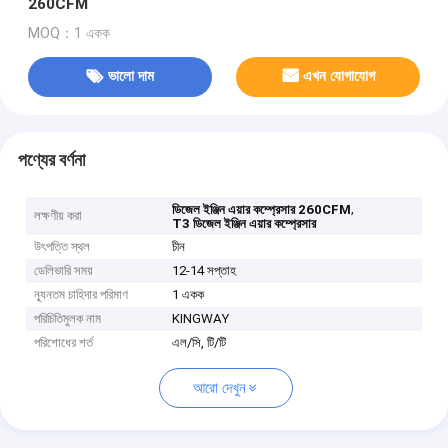
260CFM
MOQ：1 একক
ভালো দাম
এখন যোগাযোগ
পণ্যের বর্ণনা
,
ডিজেল ইঞ্জিন এয়ার কম্প্রেসার 260CFM
লক্ষণীয় করা
T3 ডিজেল ইঞ্জিন এয়ার কম্প্রেসার
উৎপত্তি স্থল
চীন
ডেলিভারি সময়
12-14 সপ্তাহ
ন্যূনতম চাহিদার পরিমাণ
1 একক
পরিচিতিমুলক নাম
KINGWAY
পরিশোধের শর্ত
এল/সি, টি/টি
আরো দেখুন