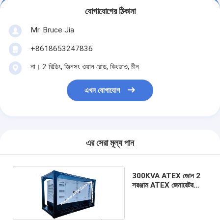
যোগাযোগের ঠিকানা
Mr. Bruce Jia
+8618653247836
না। 2 বিল্ডিং, জিনসং ওয়ান রোড, কিংডাও, চীন
এখন যোগাযোগ
এর সেরা মূল্য পান
300KVA ATEX জোন 2
সরঞ্জাম ATEX জেনারেটর
সাইলেন্ট টাইপ