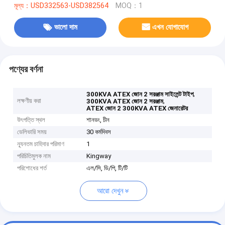
মূল্য：USD332563-USD382564
MOQ：1
ভালো দাম
এখন যোগাযোগ
পণ্যের বর্ণনা
,
300KVA ATEX জোন 2 সরঞ্জাম সাইলেন্ট টাইপ
লক্ষণীয় করা
,
300KVA ATEX জোন 2 সরঞ্জাম
ATEX জোন 2 300KVA ATEX জেনারেটর
উৎপত্তি স্থল
শানডং, চীন
ডেলিভারি সময়
30 কর্মদিবস
ন্যূনতম চাহিদার পরিমাণ
1
পরিচিতিমুলক নাম
Kingway
পরিশোধের শর্ত
এল/সি, ডি/পি, টি/টি
আরো দেখুন