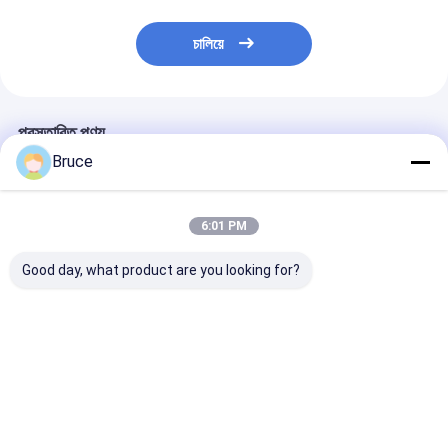
চালিয়ে
প্রস্তাবিত পণ্য
Bruce
6:01 PM
Good day, what product are you looking for?
ATEX Zone 2
Containerized ATEX
বিপজ্জনক অবস্থানের জ
Explosion Proof High
Zone 2 Ex-Proof
স্ট্যান্ডবাই জেনারেটরের
Pressure Diesel Sea
Diesel Engine Air
বিস্ফোরণ-প্রমাণ গ্যা
Water Pump with
Compressor with
DNV Frame
DNV Frame
ভালো দাম
ভালো দাম
ভালো দাম