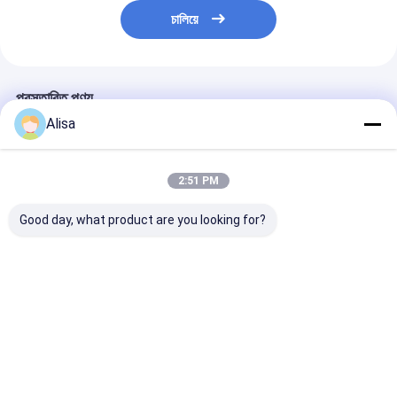
চালিয়ে
প্রস্তাবিত পণ্য
Alisa
2:51 PM
Good day, what product are you looking for?
ATEX Zone 2
Containerized ATEX
বিপজ্জনক অবস্থানের জ
Explosion Proof High
Zone 2 Ex-Proof
স্ট্যান্ডবাই জেনারেটরের
Pressure Diesel Sea
Diesel Engine Air
বিস্ফোরণ-প্রমাণ গ্যা
Water Pump with
Compressor with
DNV Frame
DNV Frame
ভালো দাম
ভালো দাম
ভালো দাম
বাড়ি
আমাদের
আমাদের সাথে যোগাযোগ
Desktop