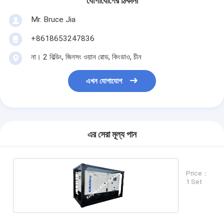
যোগাযোগের ঠিকানা
Mr. Bruce Jia
+8618653247836
না। 2 বিল্ডিং, জিনসং ওয়ান রোড, কিংডাও, চীন
এখন যোগাযোগ
এর সেরা মূল্য পান
Price：
1 Set