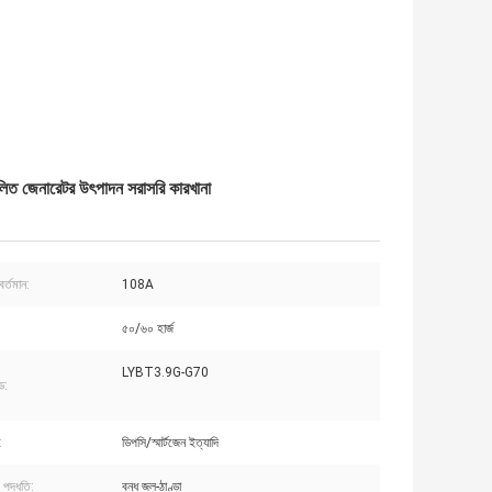
চালিত জেনারেটর উৎপাদন সরাসরি কারখানা
বর্তমান:
108A
৫০/৬০ হার্জ
LYBT3.9G-G70
্ড:
:
ডিপসি/স্মার্টজেন ইত্যাদি
র পদ্ধতি:
বন্ধ জল-ঠাণ্ডা