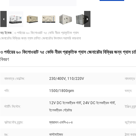
বড় ইমেজ :
৩ পর্যায়ের ৬০ কিলোওয়াট ৭৫ কেভি নীরব প্রাকৃতিক গ্যাস
জেনারেটর বিক্রির জন্য গ্যাস চালিত জেনারেটর উৎপাদন সরাসরি কারখানা
৩ পর্যায়ের ৬০ কিলোওয়াট ৭৫ কেভি নীরব প্রাকৃতিক গ্যাস জেনারেটর বিক্রির জন্য গ্যাস 
বিবরণ
নামমাত্র ভোল্টেজ:
230/400V, 110/220V
নামমাত্র 
গতি:
1500/1800rpm
ঘনত্ব:
12V DC ইলেকট্রিক স্টার্ট, 24V DC ইলেকট্রিক স্টার্ট,
স্টার্টিং সিস্টেম:
ইঞ্জিন ব্র্যান
ইলেকট্রিক স্ট্রেটার
অল্টারনেটর ব্র্যান্ড:
ম্যারাথন এমপি-৫০-৪
কন্ট্রোলার
রঙ:
কাস্টমাইজড
ঠান্ডা করা