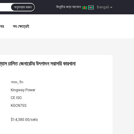
উদ্ধৃতির জন্য আবেদন
অনুসন্ধান করুন
|
Bengali
খবর
সব ক্ষেত্রেই
 গ্যাস চালিত জেনারেটর উৎপাদন সরাসরি কারখানা
শানডং, চীন
Kingway Power
CE ISO
KGCN75S
$14,380.00/sets