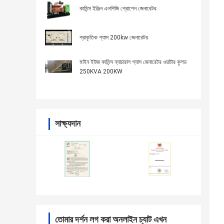
কামিন্স ইঞ্জিন এলপিজি প্রোপেন জেনারেটর
প্রাকৃতিক গ্যাস 200kw জেনারেটর
মাইন ইউজ কামিন্স ন্যাচারাল গ্যাস জেনারেটর ওয়াটার কুলড
250KVA 200KW
সাক্ষ্যদান
তোমার দর্শন লগ করা অনলাইন চ্যাট এখন