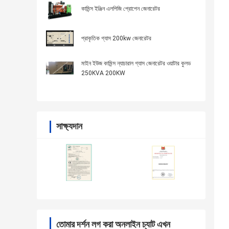
কামিন্স ইঞ্জিন এলপিজি প্রোপেন জেনারেটর
প্রাকৃতিক গ্যাস 200kw জেনারেটর
মাইন ইউজ কামিন্স ন্যাচারাল গ্যাস জেনারেটর ওয়াটার কুলড
250KVA 200KW
সাক্ষ্যদান
তোমার দর্শন লগ করা অনলাইন চ্যাট এখন