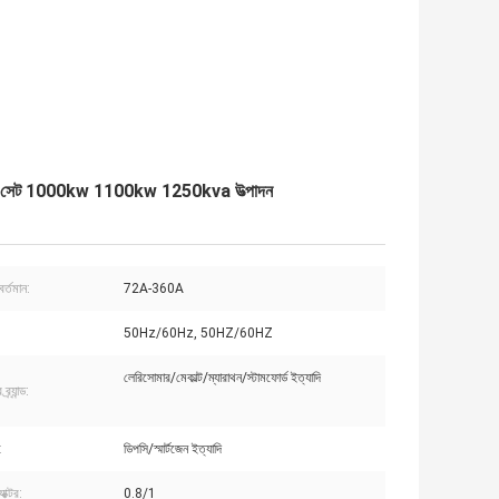
জেনারেটর সেট 1000kw 1100kw 1250kva উত্পাদন
বর্তমান:
72A-360A
50Hz/60Hz, 50HZ/60HZ
লেরিসোমার/মেকাল্ট/ম্যারাথন/স্টামফোর্ড ইত্যাদি
্র্যান্ড:
:
ডিপসি/স্মার্টজেন ইত্যাদি
াক্টর:
0.8/1