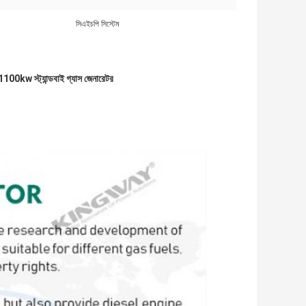
সিএইচপি সিস্টেম
1100kw স্ট্যান্ডবাই গ্যাস জেনারেটর
n generator Set 1000kw 1100kw 1250kva Manufacture  
n gas generator Set   Gas Generator for 1000kw 1100kw 