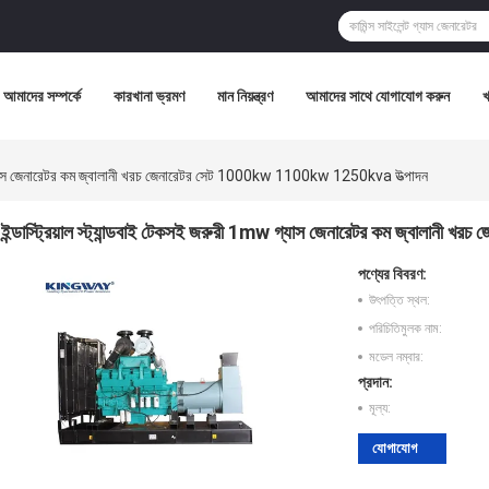
আমাদের সম্পর্কে
কারখানা ভ্রমণ
মান নিয়ন্ত্রণ
আমাদের সাথে যোগাযোগ করুন
mw গ্যাস জেনারেটর কম জ্বালানী খরচ জেনারেটর সেট 1000kw 1100kw 1250kva উত্পাদন
ইন্ডাস্ট্রিয়াল স্ট্যান্ডবাই টেকসই জরুরী 1mw গ্যাস জেনারেটর কম জ্বালা
পণ্যের বিবরণ:
উৎপত্তি স্থল:
পরিচিতিমুলক নাম:
মডেল নম্বার:
প্রদান:
মূল্য:
যোগাযোগ