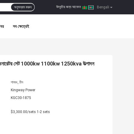
উদ্ধৃতির জন্য আবেদন
অনুসন্ধান করুন
|
Bengali
খবর
সব ক্ষেত্রেই
নী খরচ জেনারেটর সেট 1000kw 1100kw 1250kva উত্পাদন
শানডং, চীন
Kingway Power
KGC30-1875
$3,300.00/sets 1-2 sets