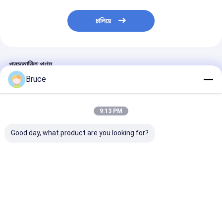
চালিয়ে
প্রস্তাবিত পণ্য
Bruce
9:13 PM
Good day, what product are you looking for?
জল শীতল 50hz
ATS water cooled
High Quality 
1500rpm 160kw
1300KW 600V one
125KVA Atmos
প্রাকৃতিক গ্যাস ইঞ্জিন
phase three phase
Water Diesel 
60hz 1800rpm silent
Generator 60
natural gas
Frequency 400
ভালো দাম
ভালো দাম
ভালো দাম
generator
Generation
Equipment ind
project