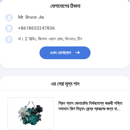
যোগাযোগের ঠিকানা
Mr. Bruce Jia
+8618653247836
না। 2 বিল্ডিং, জিনসং ওয়ান রোড, কিংডাও, চীন
এখন যোগাযোগ
এর সেরা মূল্য পান
গ্রিন গ্যাস জেনারেটর নির্ভরযোগ্য জরুরী শক্তি
সমাধান শিল্প বিদ্যুৎ কেন্দ্র প্রকল্পের জন্য বায়ু
শীতল জল শীতল তিন ফেজ