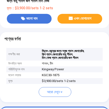
জন্য বায়ু শীতল জল শীতল তিন ফেজ
মূল্য：$3,900.00/sets 1-2 sets
ভালো দাম
এখন যোগাযোগ
পণ্যের বর্ণনা
,
বিদ্যুৎ কেন্দ্রের জন্য সবুজ গ্যাস জেনারেটর
লক্ষণীয় করা
,
শিল্প গ্যাস জেনারেটর বায়ু শীতল
তিন ফেজ গ্যাস জেনারেটর জল শীতল
উৎপত্তি স্থল
শানডং, চীন
পরিচিতিমুলক নাম
Kingway Power
মডেল নম্বার
KGC30-1875
মূল্য
$3,900.00/sets 1-2 sets
আরো দেখুন