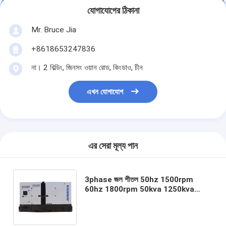
যোগাযোগের ঠিকানা
Mr. Bruce Jia
+8618653247836
না। 2 বিল্ডিং, জিনসং ওয়ান রোড, কিংডাও, চীন
এখন যোগাযোগ
এর সেরা মূল্য পান
3phase জল শীতল 50hz 1500rpm
60hz 1800rpm 50kva 1250kva
বায়োগ্যাস ইঞ্জিন LNG NG বায়োমাস গ্যাস
জেনারেটর প্ল্যান্ট নিঃশব্দ খোলা টাইপ