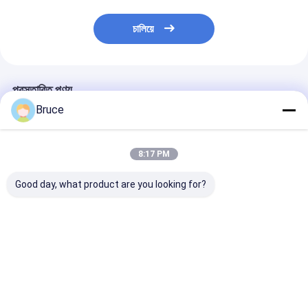
চালিয়ে
প্রস্তাবিত পণ্য
Bruce
8:17 PM
Good day, what product are you looking for?
ATEX জোন ২ সার্টিফাইড ১০০
100kVA বিস্ফোরণ-প্রমাণ
200kW ATEX জো
কেভিএ মেরিন এক্সপ্লোশন প্রুফ
মেরিন জেনারেটর ইঞ্জিন সহ,
এক্স-প্রুফ ডিজেল জেন
জেনারেটর সেট DNV ২.৭-১
ATEX জোন 2 & DNV
সিস্টেম (টি 3), D
অফশোর কন্টেইনার সহ
2.7-1 সম্মতি
সার্টিফাইড অফশোর লি
ক্র্যাশ ফ্রেমে মাউন্ট কর
ভালো দাম
ভালো দাম
ভালো দাম