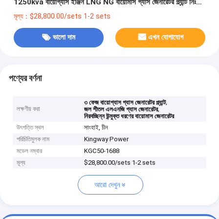
1250kva বায়োগ্যাস ইঞ্জিন LNG NG বায়োমাস গ্যাস জেনারেটর প্ল্যান্ট নিঃশব্দ
খোলা টাইপ
মূল্য：$28,800.00/sets 1-2 sets
ভালো দাম
এখন যোগাযোগ
পণ্যের বর্ণনা
,
৩ ফেজ বায়োগ্যাস গ্যাস জেনারেটর প্ল্যান্ট
লক্ষণীয় করা
,
জল শীতল এলএনজি গ্যাস জেনারেটর
নিরবচ্ছিন্ন উন্মুক্ত ধরণের বায়োমাস জেনারেটর
উৎপত্তি স্থল
সাংহাই, চীন
পরিচিতিমুলক নাম
Kingway Power
মডেল নম্বার
KGC50-1688
মূল্য
$28,800.00/sets 1-2 sets
আরো দেখুন