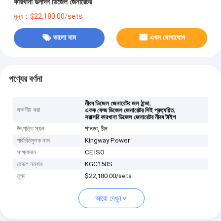
কারখানা উত্পাদন ডিজেল জেনারেটর
মূল্য：$22,180.00/sets
ভালো দাম
এখন যোগাযোগ
পণ্যের বর্ণনা
,
নীরব ডিজেল জেনারেটর জল ঠান্ডা
লক্ষণীয় করা
,
একক ফেজ ডিজেল জেনারেটর সিই প্রত্যয়িত
সরাসরি কারখানা ডিজেল জেনারেটর নীরব টাইপ
উৎপত্তি স্থল
শানডং, চীন
পরিচিতিমুলক নাম
Kingway Power
সাক্ষ্যদান
CE ISO
মডেল নম্বার
KGC150S
মূল্য
$22,180.00/sets
আরো দেখুন