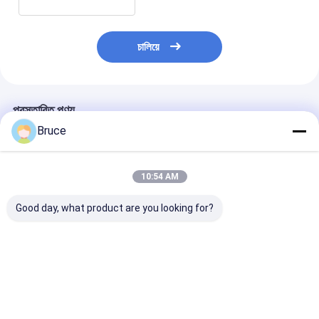
চালিয়ে
প্রস্তাবিত পণ্য
Bruce
10:54 AM
Good day, what product are you looking for?
ATEX জোন ২ সার্টিফাইড ১০০
100kVA বিস্ফোরণ-প্রমাণ
200kW ATEX জো
কেভিএ মেরিন এক্সপ্লোশন প্রুফ
মেরিন জেনারেটর ইঞ্জিন সহ,
এক্স-প্রুফ ডিজেল জেন
জেনারেটর সেট DNV ২.৭-১
ATEX জোন 2 & DNV
সিস্টেম (টি 3), D
অফশোর কন্টেইনার সহ
2.7-1 সম্মতি
সার্টিফাইড অফশোর লি
ক্র্যাশ ফ্রেমে মাউন্ট কর
ভালো দাম
ভালো দাম
ভালো দাম