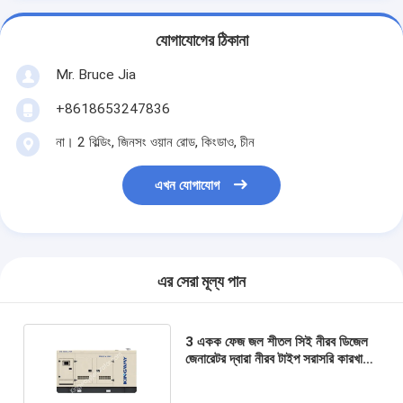
যোগাযোগের ঠিকানা
Mr. Bruce Jia
+8618653247836
না। 2 বিল্ডিং, জিনসং ওয়ান রোড, কিংডাও, চীন
এখন যোগাযোগ
এর সেরা মূল্য পান
3 একক ফেজ জল শীতল সিই নীরব ডিজেল
জেনারেটর দ্বারা নীরব টাইপ সরাসরি কারখানা
উত্পাদন ডিজেল জেনারেটর