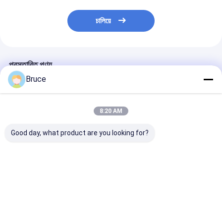
চালিয়ে
প্রস্তাবিত পণ্য
Bruce
8:20 AM
Good day, what product are you looking for?
আইএসও সিই সার্টিফাইড ডিজেল
20KVA ISUZU Diesel
সুপার সাইলেন্ট ক্যানো
ইঞ্জিন জেনারেটর সেট সাউন্ডপ্রুফ
Engine Generator
জেনারেটর 30kva থে
ক্যানোপি ডিজেল পাওয়ার
Set Silent Type 3
500kva 400v 5
জেনারেটর 200 কেভিএ নীরব
Phase 50HZ
ফেজ 4 ওয়্যার ডিজেল
ডিজেল জেনারেটর
ভালো দাম
ভালো দাম
ভালো দাম