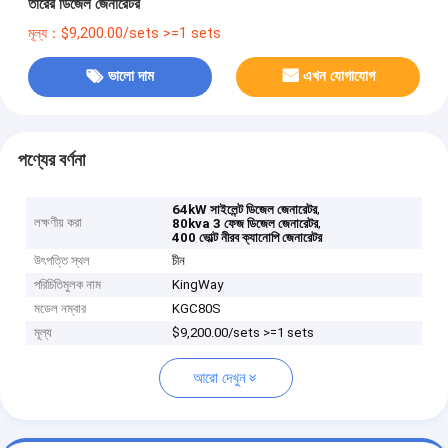
তারের ডিজেল জেনারেটর
মূল্য：$9,200.00/sets >=1 sets
ভালো দাম
এখন যোগাযোগ
পণ্যের বর্ণনা
,
64kW সাইলেন্ট ডিজেল জেনারেটর
লক্ষণীয় করা
,
80kva 3 ফেজ ডিজেল জেনারেটর
400 ভোল্ট নীরব ক্যানোপি জেনারেটর
উৎপত্তি স্থল
চীন
পরিচিতিমুলক নাম
KingWay
মডেল নম্বার
KGC80S
মূল্য
$9,200.00/sets >=1 sets
আরো দেখুন