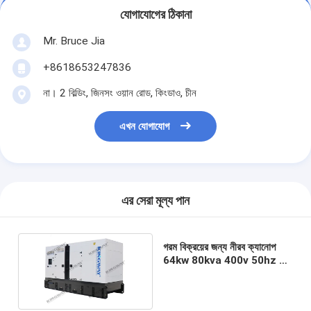
যোগাযোগের ঠিকানা
Mr. Bruce Jia
+8618653247836
না। 2 বিল্ডিং, জিনসং ওয়ান রোড, কিংডাও, চীন
এখন যোগাযোগ
এর সেরা মূল্য পান
গরম বিক্রয়ের জন্য নীরব ক্যানোপ
64kw 80kva 400v 50hz 3
ফেজ 4 তারের ডিজেল জেনারেটর