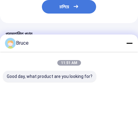
চালিয়ে
প্রস্তাবিত পণ্য
Bruce
11:51 AM
Good day, what product are you looking for?
জল শীতল 50hz
ATS water cooled
High Quality 
1500rpm 160kw
1300KW 600V one
125KVA Atmos
প্রাকৃতিক গ্যাস ইঞ্জিন
phase three phase
Water Diesel 
60hz 1800rpm silent
Generator 60
natural gas
Frequency 400
ভালো দাম
ভালো দাম
ভালো দাম
generator
Generation
Equipment ind
project
বাড়ি
আমাদের
আমাদের সাথে যোগাযোগ
Desktop