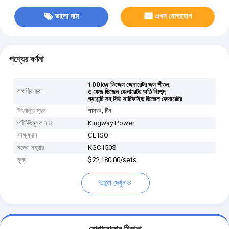
ভালো দাম
এখন যোগাযোগ
পণ্যের বর্ণনা
,
100kw ডিজেল জেনারেটর জল শীতল
লক্ষণীয় করা
,
৩ ফেজ ডিজেল জেনারেটর অতি নিঃশব্দ
গ্যারান্টি সহ সিই সার্টিফাইড ডিজেল জেনারেটর
উৎপত্তি স্থল
শানডং, চীন
পরিচিতিমুলক নাম
Kingway Power
সাক্ষ্যদান
CE ISO
মডেল নম্বার
KGC150S
মূল্য
$22,180.00/sets
আরো দেখুন