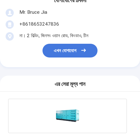
যোগাযোগের ঠিকানা
Mr. Bruce Jia
+8618653247836
না। 2 বিল্ডিং, জিনসং ওয়ান রোড, কিংডাও, চীন
এখন যোগাযোগ
এর সেরা মূল্য পান