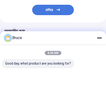
চালিয়ে
প্রস্তাবিত পণ্য
Bruce
6:30 AM
Good day, what product are you looking for?
আইএসও সিই সার্টিফাইড ডিজেল
20KVA ISUZU Diesel
সুপার সাইলেন্ট ক্যানো
ইঞ্জিন জেনারেটর সেট সাউন্ডপ্রুফ
Engine Generator
জেনারেটর 30kva থে
ক্যানোপি ডিজেল পাওয়ার
Set Silent Type 3
500kva 400v 5
জেনারেটর 200 কেভিএ নীরব
Phase 50HZ
ফেজ 4 ওয়্যার ডিজেল
ডিজেল জেনারেটর
ভালো দাম
ভালো দাম
ভালো দাম