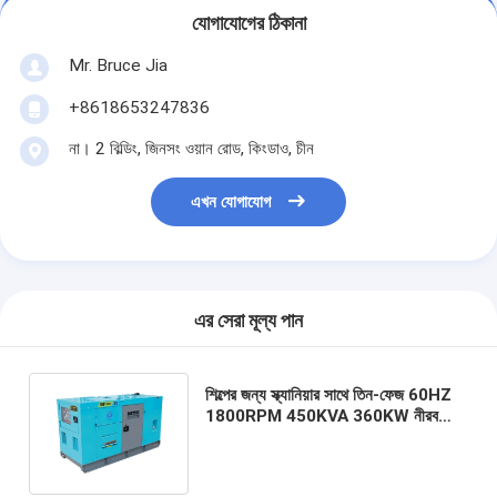
যোগাযোগের ঠিকানা
Mr. Bruce Jia
+8618653247836
না। 2 বিল্ডিং, জিনসং ওয়ান রোড, কিংডাও, চীন
এখন যোগাযোগ
এর সেরা মূল্য পান
শিল্পের জন্য স্ক্যানিয়ার সাথে তিন-ফেজ 60HZ
1800RPM 450KVA 360KW নীরব
ডিজেল জেনারেটরের সাথে শীতল জল সিস্টেম সিই