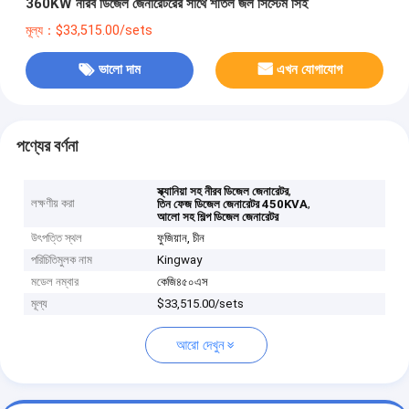
360KW নীরব ডিজেল জেনারেটরের সাথে শীতল জল সিস্টেম সিই
মূল্য：$33,515.00/sets
ভালো দাম
এখন যোগাযোগ
পণ্যের বর্ণনা
,
স্ক্যানিয়া সহ নীরব ডিজেল জেনারেটর
লক্ষণীয় করা
,
তিন ফেজ ডিজেল জেনারেটর 450KVA
আলো সহ শিল্প ডিজেল জেনারেটর
উৎপত্তি স্থল
ফুজিয়ান, চীন
পরিচিতিমুলক নাম
Kingway
মডেল নম্বার
কেজি৪৫০এস
মূল্য
$33,515.00/sets
আরো দেখুন