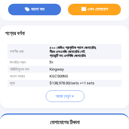
ভালো দাম
এখন যোগাযোগ
পণ্যের বর্ণনা
,
৫০০ কেভিএ প্রাকৃতিক গ্যাস জেনারেটর
লক্ষণীয় করা
,
নীরব এলএনজি জেনারেটর সেট
গ্যারান্টি সহ এলপিজি জেনারেটর
উৎপত্তি স্থল
চীন
পরিচিতিমুলক নাম
Kingway
মডেল নম্বার
KGC500NS
মূল্য
$138,978.00/sets >=1 sets
আরো দেখুন
যোগাযোগের ঠিকানা