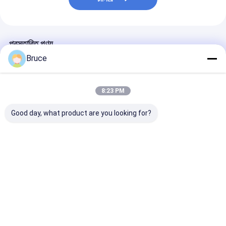
প্রস্তাবিত পণ্য
Bruce
8:23 PM
Good day, what product are you looking for?
ATEX জোন ২ সার্টিফাইড ১০০
100kVA বিস্ফোরণ-প্রমাণ
200kW ATEX জো
কেভিএ মেরিন এক্সপ্লোশন প্রুফ
মেরিন জেনারেটর ইঞ্জিন সহ,
এক্স-প্রুফ ডিজেল জেন
জেনারেটর সেট DNV ২.৭-১
ATEX জোন 2 & DNV
সিস্টেম (টি 3), D
অফশোর কন্টেইনার সহ
2.7-1 সম্মতি
সার্টিফাইড অফশোর লি
ক্র্যাশ ফ্রেমে মাউন্ট কর
ভালো দাম
ভালো দাম
ভালো দাম
বাড়ি
আমাদের
আমাদের সাথে যোগাযোগ
Desktop
Site
সম্পর্কে
করুন