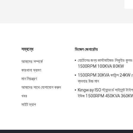
সম্বন্ধে
ডিজেল জেনারেটর
হোটেলের জন্য কাস্টমাইজড লিকুইড কুলড
আমাদের সম্পর্কে
1500RPM 100KVA 80KW
কারখানা ভ্রমণ
1500RPM 30KVA কামিন্স 24KW জে
মান নিয়ন্ত্রণ
ব্যবহার উচ্চ মান
আমাদের সাথে যোগাযোগ করুন
Kingway ISO স্ট্যান্ডার্ড সাইলেন্ট টা
খবর
ইউজ 1500RPM 450KVA 360K
সাইট ম্যাপ