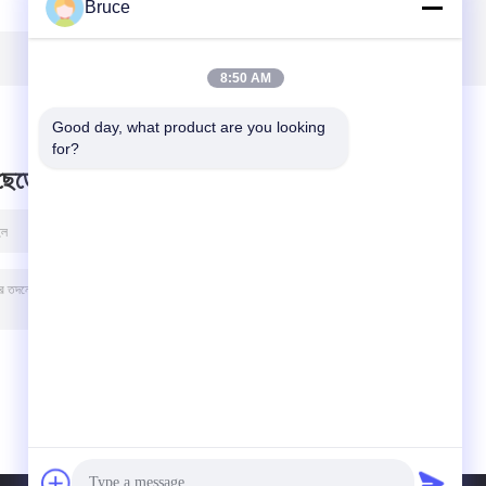
Bruce
ল
জেনারেটর সেট ভলভো
জেনারেটর সেট 150KVA
রে
ইঞ্জিন দ্বারা চালিত
120KW
8:50 AM
Good day, what product are you looking 
for?
 ছেড়ে