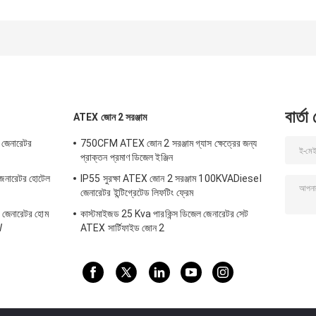
সাইলেন্ট ডিজেল জেনারেটর
সাইলেন্ট কামিন্স ইমার্জেন্সি
ট্রেলার মাউন্ট করা ডিজে
সেট হোম ইউজ
জেনারেটর
জেনারেটর ব্যবহারের বাই
বার্তা
ATEX জোন 2 সরঞ্জাম
 জেনারেটর
750CFM ATEX জোন 2 সরঞ্জাম গ্যাস ক্ষেত্রের জন্য
প্রাক্তন প্রমাণ ডিজেল ইঞ্জিন
নারেটর হোটেল
IP55 সুরক্ষা ATEX জোন 2 সরঞ্জাম 100KVADiesel
জেনারেটর ইন্টিগ্রেটেড লিফটিং ফ্রেম
ইপ জেনারেটর হোম
কাস্টমাইজড 25 Kva পারকিন্স ডিজেল জেনারেটর সেট
W
ATEX সার্টিফাইড জোন 2