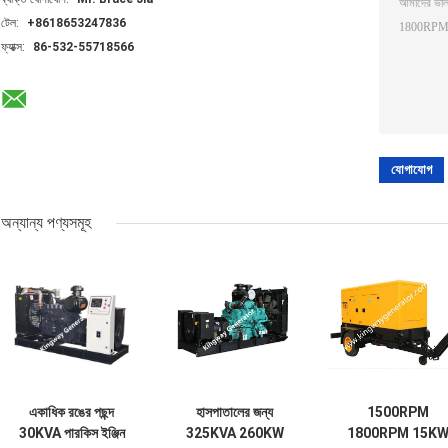
টেল:
+8618653247836
ফ্যাক্স:
86-532-55718566
অন্যান্য পণ্যসমূহ
একাধিক রঙের পছন্দ
হাসপাতালের জন্য
1500RPM
30KVA পারকিস ইঞ্জিন
325KVA 260KW
1800RPM 15K