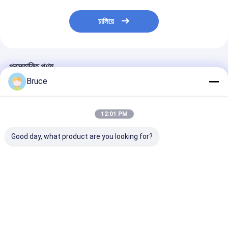
চালিয়ে
প্রস্তাবিত পণ্য
Bruce
12:01 PM
Good day, what product are you looking for?
আইএসও সিই সার্টিফাইড ডিজেল
20KVA ISUZU Diesel
সুপার সাইলেন্ট ক্যানো
ইঞ্জিন জেনারেটর সেট সাউন্ডপ্রুফ
Engine Generator
জেনারেটর 30kva থে
ক্যানোপি ডিজেল পাওয়ার
Set Silent Type 3
500kva 400v 5
জেনারেটর 200 কেভিএ নীরব
Phase 50HZ
ফেজ 4 ওয়্যার ডিজেল
ডিজেল জেনারেটর
ভালো দাম
ভালো দাম
ভালো দাম