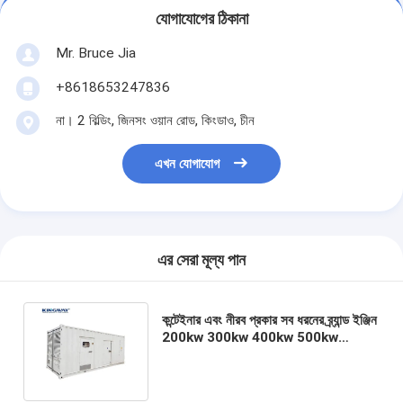
যোগাযোগের ঠিকানা
Mr. Bruce Jia
+8618653247836
না। 2 বিল্ডিং, জিনসং ওয়ান রোড, কিংডাও, চীন
এখন যোগাযোগ
এর সেরা মূল্য পান
কন্টেইনার এবং নীরব প্রকার সব ধরনের ব্র্যান্ড ইঞ্জিন
200kw 300kw 400kw 500kw
1000kw ডিজেল জেনারেটর সেট দাম গ্লোবাল
ওয়ারেন্টি