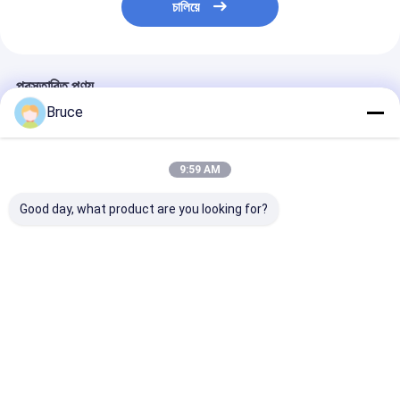
চালিয়ে
প্রস্তাবিত পণ্য
Bruce
9:59 AM
Good day, what product are you looking for?
ATEX জোন ২ সার্টিফাইড ১০০
100kVA বিস্ফোরণ-প্রমাণ
200kW ATEX জো
কেভিএ মেরিন এক্সপ্লোশন প্রুফ
মেরিন জেনারেটর ইঞ্জিন সহ,
এক্স-প্রুফ ডিজেল জেন
জেনারেটর সেট DNV ২.৭-১
ATEX জোন 2 & DNV
সিস্টেম (টি 3), D
অফশোর কন্টেইনার সহ
2.7-1 সম্মতি
সার্টিফাইড অফশোর লি
ক্র্যাশ ফ্রেমে মাউন্ট কর
ভালো দাম
ভালো দাম
ভালো দাম
বাড়ি
আমাদের
আমাদের সাথে যোগাযোগ
Desktop