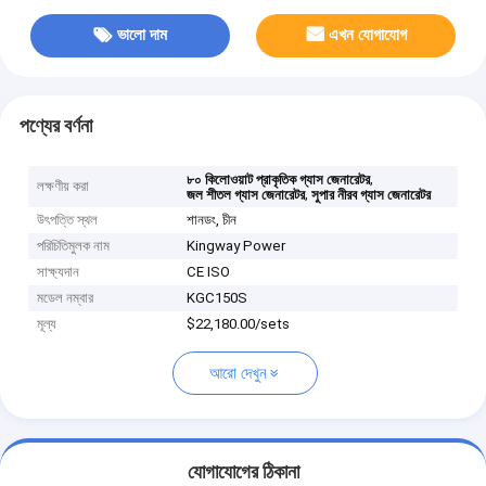
ভালো দাম
এখন যোগাযোগ
পণ্যের বর্ণনা
,
৮০ কিলোওয়াট প্রাকৃতিক গ্যাস জেনারেটর
লক্ষণীয় করা
,
জল শীতল গ্যাস জেনারেটর
সুপার নীরব গ্যাস জেনারেটর
উৎপত্তি স্থল
শানডং, চীন
পরিচিতিমুলক নাম
Kingway Power
সাক্ষ্যদান
CE ISO
মডেল নম্বার
KGC150S
মূল্য
$22,180.00/sets
আরো দেখুন
যোগাযোগের ঠিকানা