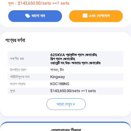
মূল্য：$143,650.00/sets >=1 sets
ভালো দাম
এখন যোগাযোগ
পণ্যের বর্ণনা
,
625KVA প্রাকৃতিক গ্যাস জেনারেটর
লক্ষণীয় করা
,
শিল্প গ্যাস জেনারেটর
ওয়ারেন্টি সহ উচ্চ-ক্ষমতার গ্যাস জেনারেটর
উৎপত্তি স্থল
শানডং, চীন
পরিচিতিমুলক নাম
Kingway
মডেল নম্বার
KGC188NS
মূল্য
$143,650.00/sets >=1 sets
আরো দেখুন
যোগাযোগের ঠিকানা