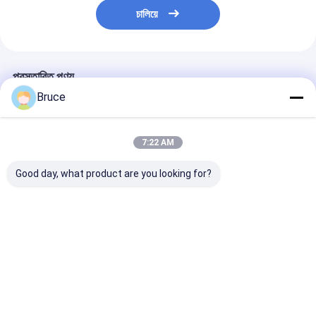
চালিয়ে
প্রস্তাবিত পণ্য
Bruce
7:22 AM
Good day, what product are you looking for?
ATEX জোন ২ সার্টিফাইড ১০০
100kVA বিস্ফোরণ-প্রমাণ
200kW ATEX জো
কেভিএ মেরিন এক্সপ্লোশন প্রুফ
মেরিন জেনারেটর ইঞ্জিন সহ,
এক্স-প্রুফ ডিজেল জেন
জেনারেটর সেট DNV ২.৭-১
ATEX জোন 2 & DNV
সিস্টেম (টি 3), D
অফশোর কন্টেইনার সহ
2.7-1 সম্মতি
সার্টিফাইড অফশোর লি
ক্র্যাশ ফ্রেমে মাউন্ট কর
ভালো দাম
ভালো দাম
ভালো দাম
বাড়ি
আমাদের
আমাদের সাথে যোগাযোগ
Desktop