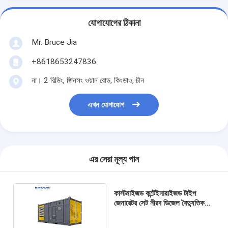
যোগাযোগের ঠিকানা
Mr. Bruce Jia
+8618653247836
না। 2 বিল্ডিং, জিনসং ওয়ান রোড, কিংডাও, চীন
এখন যোগাযোগ
এর সেরা মূল্য পান
কাস্টমাইজড কন্টেইনারাইজড টাইপ
জেনারেটর সেট নীরব ডিজেল বৈদ্যুতিক
জেনারেটর কন্টেইনার