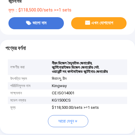
কন্টেইনার
মূল্য：$118,500.00/sets >=1 sets
ভালো দাম
এখন যোগাযোগ
পণ্যের বর্ণনা
,
নীরব ডিজেল বৈদ্যুতিক জেনারেটর
লক্ষণীয় করা
,
কন্টেইনারাইজড ডিজেল জেনারেটর সেট
ওয়ারেন্টি সহ কাস্টমাইজড কন্টেইনার জেনারেটর
উৎপত্তি স্থল
জিয়াংসু, চীন
পরিচিতিমুলক নাম
Kingway
সাক্ষ্যদান
CE ISO14001
মডেল নম্বার
KG1500CS
মূল্য
$118,500.00/sets >=1 sets
আরো দেখুন