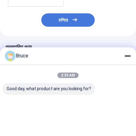
চালিয়ে
প্রস্তাবিত পণ্য
Bruce
2:39 AM
Good day, what product are you looking for?
আইএসও সিই সার্টিফাইড ডিজেল
20KVA ISUZU Diesel
সুপার সাইলেন্ট ক্যানো
ইঞ্জিন জেনারেটর সেট সাউন্ডপ্রুফ
Engine Generator
জেনারেটর 30kva থে
ক্যানোপি ডিজেল পাওয়ার
Set Silent Type 3
500kva 400v 5
জেনারেটর 200 কেভিএ নীরব
Phase 50HZ
ফেজ 4 ওয়্যার ডিজেল
ডিজেল জেনারেটর
ভালো দাম
ভালো দাম
ভালো দাম