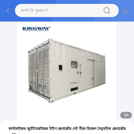
2
/
6
কাস্টমাইজড কন্টেইনারাইজড টাইপ জেনারেটর সেট নীরব ডিজেল বৈদ্যুতিক জেনারেটর