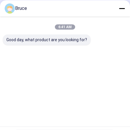
বাড়ি
আমাদের
আমাদের সাথে যোগাযোগ
Desktop
Bruce
Site
সম্পর্কে
করুন
সাইট ম্যাপ
Privacy Policy
গুণ
গ্যাস জেনারেটর
চীন কারখানা.Copyright © 2026 Qingdao Kingway Industry
6:41 AM
Co., Ltd.. All Rights Reserved.
Good day, what product are you looking for?
বাড়ি
পণ্য
আমাদের সম্পর্কে