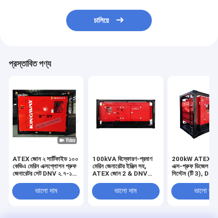
চালিয়ে
প্রস্তাবিত পণ্য
ATEX জোন ২ সার্টিফাইড ১০০
100kVA বিস্ফোরণ-প্রমাণ
200kW ATEX জো
কেভিএ মেরিন এক্সপ্লোশন প্রুফ
মেরিন জেনারেটর ইঞ্জিন সহ,
এক্স-প্রুফ ডিজেল জেন
জেনারেটর সেট DNV ২.৭-১
ATEX জোন 2 & DNV
সিস্টেম (টি 3), D
অফশোর কন্টেইনার সহ
2.7-1 সম্মতি
সার্টিফাইড অফশোর লি
ক্র্যাশ ফ্রেমে মাউন্ট কর
ভালো দাম
ভালো দাম
ভালো দাম