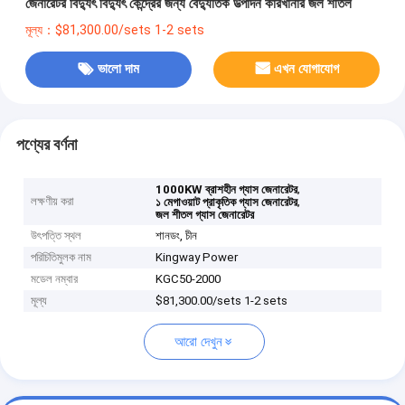
জেনারেটর বিদ্যুৎ বিদ্যুৎ কেন্দ্রের জন্য বৈদ্যুতিক উত্পাদন কারখানার জল শীতল
মূল্য：$81,300.00/sets 1-2 sets
ভালো দাম
এখন যোগাযোগ
পণ্যের বর্ণনা
,
1000KW ব্রাশহীন গ্যাস জেনারেটর
লক্ষণীয় করা
,
১ মেগাওয়াট প্রাকৃতিক গ্যাস জেনারেটর
জল শীতল গ্যাস জেনারেটর
উৎপত্তি স্থল
শানডং, চীন
পরিচিতিমুলক নাম
Kingway Power
মডেল নম্বার
KGC50-2000
মূল্য
$81,300.00/sets 1-2 sets
আরো দেখুন