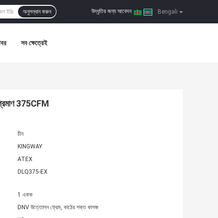
উদ্ধৃতির জন্য আবেদন
অনুসন্ধান করুন
|
Bengali
খবর
সব ক্ষেত্রেই
ণ প্রমাণ 375CFM
চীন
KINGWAY
ATEX
DLQ375-EX
1 একক
DNV উত্তোলন ফ্রেম, কাঠের শক্ত কাগজ