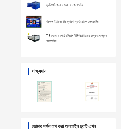
প্ল্যাটফর্ম জোন ১ জোন ২ জেনারেটর
ডিজেল ইঞ্জিনের বিস্ফোরণ প্রতিরোধক জেনারেটর
T3 জোন ২ পেট্রোলিয়াম ইঞ্জিনিয়ারিংয়ের জন্য এক্স-প্রুফ
জেনারেটর
সাক্ষ্যদান
তোমার দর্শন লগ করা অনলাইন চ্যাট এখন