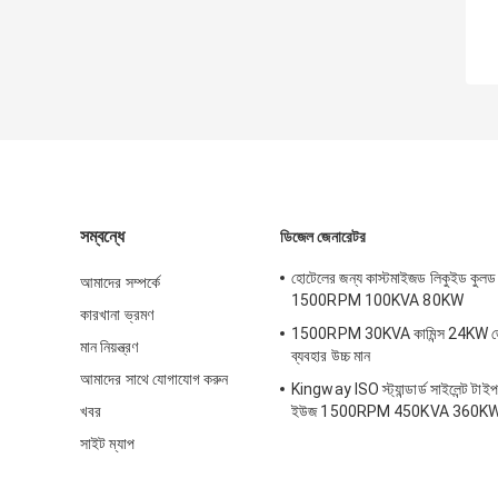
সম্বন্ধে
ডিজেল জেনারেটর
হোটেলের জন্য কাস্টমাইজড লিকুইড কুলড
আমাদের সম্পর্কে
1500RPM 100KVA 80KW
কারখানা ভ্রমণ
1500RPM 30KVA কামিন্স 24KW জে
মান নিয়ন্ত্রণ
ব্যবহার উচ্চ মান
আমাদের সাথে যোগাযোগ করুন
Kingway ISO স্ট্যান্ডার্ড সাইলেন্ট টা
খবর
ইউজ 1500RPM 450KVA 360K
সাইট ম্যাপ