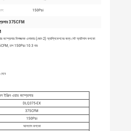
চাপ:
150Psi
কম্প্রেসার 375CFM
M
র কম্প্রেসার বিপজ্জনক এলাকায় (জোন 2) অ্যাপ্লিকেশনের জন্য সেট অ্যাটলাস কপকো
ছে। 425CFM, চাপ 150Psi 10.3 বার
 দেবে
ইঞ্জিন এয়ার কম্প্রেসার
DLQ375-EX
375CFM
150Psi
আলতাস কপকো