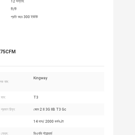
12 সপ্তাহ
টি/টি
প্রতি বছর 300 ইউনিট
াণ 375CFM
Kingway
ুলক নাম:
 মান:
T3
প্রমাণ চিহ্ন:
জোন 2 II 3G IIB T3 Gc
14 মাস/ 2000 কর্মঘণ্টা
 ফ্রেম:
ডিএনভি স্ট্যান্ডার্ড