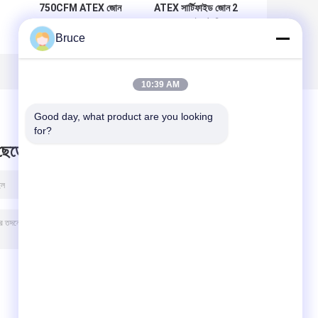
750CFM ATEX জোন
ATEX সার্টিফাইড জোন 2
2 সরঞ্জাম গ্যাস ক্ষেত্রের
60KVA সাইলেন্ট ডিজেল
Bruce
ল
জন্য প্রাক্তন প্রমাণ
জেনারেটর সেট ইন্টিগ্রেটেড
ডিজেল ইঞ্জিন
লিফটিং ফ্রেম
10:39 AM
Good day, what product are you looking 
for?
 ছেড়ে