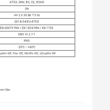
ATEX, DNV, BV, CE, ROHS
3জি
জোন 2 II 3G IIB T3 Gc
2014/34/EU-ATEX
EN 60079 সিরিজ / EN 1834 সিরিজ / EN 1755
DNV মান 2.7-1
IP65
-25℃~ +60℃
দ্যুতিক স্টার্ট, স্প্রিং স্টার্ট, নিউমেটিক স্টার্ট, হাইড্রোলিক স্টার্ট
েল ইঞ্জিন