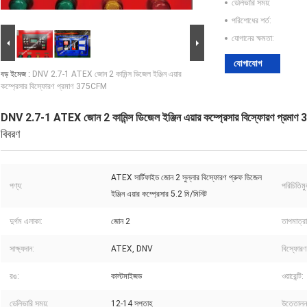
ডেলিভারি সময়:
পরিশোধের শর্ত:
যোগানের ক্ষমতা:
যোগাযোগ
বড় ইমেজ :
DNV 2.7-1 ATEX জোন 2 কামিন্স ডিজেল ইঞ্জিন এয়ার
কম্প্রেসার বিস্ফোরণ প্রমাণ 375CFM
DNV 2.7-1 ATEX জোন 2 কামিন্স ডিজেল ইঞ্জিন এয়ার কম্প্রেসার বিস্ফোরণ প্রম
বিবরণ
ATEX সার্টিফাইড জোন 2 সুল্লার বিস্ফোরণ প্রুফ ডিজেল
পণ্য:
পরিচিতিম
ইঞ্জিন এয়ার কম্প্রেসার 5.2 মি/মিনিট
দুর্গম এলাকা:
জোন 2
তাপমাত্রা
সাক্ষ্যদান:
ATEX, DNV
বিস্ফোরণ 
রঙ:
কাস্টমাইজড
ওয়ারেন্টি:
ডেলিভারি সময়:
12-14 সপ্তাহ
উত্তোলন