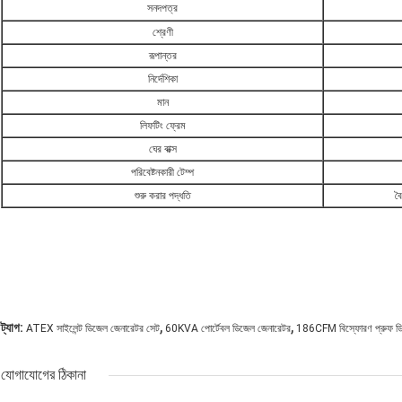
সনদপত্র
শ্রেণী
রূপান্তর
নির্দেশিকা
মান
লিফটিং ফ্রেম
ঘের বাক্স
পরিবেষ্টনকারী টেম্প
শুরু করার পদ্ধতি
বৈ
,
,
ট্যাগ:
ATEX সাইলেন্ট ডিজেল জেনারেটর সেট
60KVA পোর্টেবল ডিজেল জেনারেটর
186CFM বিস্ফোরণ প্রুফ ডিজ
যোগাযোগের ঠিকানা