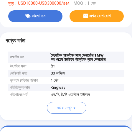
মূল্য：USD10000-USD300000/set
MOQ：1 সেট
ভালো দাম
এখন যোগাযোগ
পণ্যের বর্ণনা
,
বৈদ্যুতিক প্রাকৃতিক গ্যাস জেনারেটর 1MW
লক্ষণীয় করা
কম খরচের টারবাইন প্রাকৃতিক গ্যাস জেনারেটর
উৎপত্তি স্থল
চীন
ডেলিভারি সময়
30 কর্মদিবস
ন্যূনতম চাহিদার পরিমাণ
1 সেট
পরিচিতিমুলক নাম
Kingway
পরিশোধের শর্ত
এল/সি, টি/টি, ওয়েস্টার্ন ইউনিয়ন
আরো দেখুন