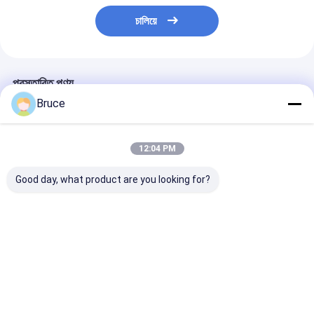
চালিয়ে
প্রস্তাবিত পণ্য
Bruce
12:04 PM
Good day, what product are you looking for?
ATEX জোন ২ সার্টিফাইড ১০০
100kVA বিস্ফোরণ-প্রমাণ
200kW ATEX জো
কেভিএ মেরিন এক্সপ্লোশন প্রুফ
মেরিন জেনারেটর ইঞ্জিন সহ,
এক্স-প্রুফ ডিজেল জেন
জেনারেটর সেট DNV ২.৭-১
ATEX জোন 2 & DNV
সিস্টেম (টি 3), D
অফশোর কন্টেইনার সহ
2.7-1 সম্মতি
সার্টিফাইড অফশোর লি
ক্র্যাশ ফ্রেমে মাউন্ট কর
ভালো দাম
ভালো দাম
ভালো দাম