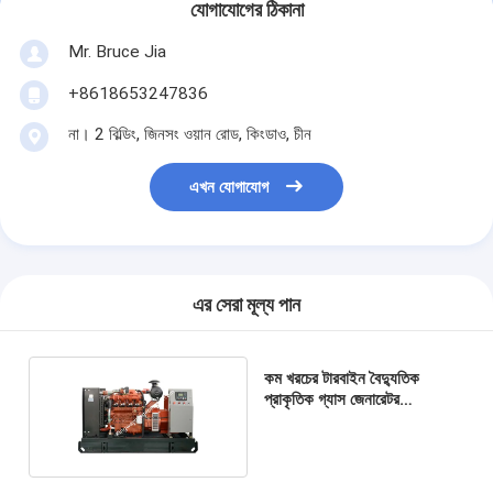
যোগাযোগের ঠিকানা
Mr. Bruce Jia
+8618653247836
না। 2 বিল্ডিং, জিনসং ওয়ান রোড, কিংডাও, চীন
এখন যোগাযোগ
এর সেরা মূল্য পান
কম খরচের টারবাইন বৈদ্যুতিক
প্রাকৃতিক গ্যাস জেনারেটর
1MW/1000kw