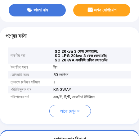
ভালো দাম
এখন যোগাযোগ
পণ্যের বর্ণনা
,
ISO 20kva 3 ফেজ জেনারেটর
লক্ষণীয় করা
,
ISO LPG 20kva 3 ফেজ জেনারেটর
ISO 20KVA এলপিজি চালিত জেনারেটর
উৎপত্তি স্থল
চীন
ডেলিভারি সময়
30 কর্মদিবস
ন্যূনতম চাহিদার পরিমাণ
1
পরিচিতিমুলক নাম
KINGWAY
পরিশোধের শর্ত
এল/সি, টি/টি, ওয়েস্টার্ন ইউনিয়ন
আরো দেখুন