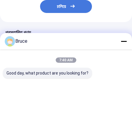
চালিয়ে
প্রস্তাবিত পণ্য
Bruce
7:40 AM
Good day, what product are you looking for?
ATEX জোন ২ সার্টিফাইড ১০০
100kVA বিস্ফোরণ-প্রমাণ
200kW ATEX জো
কেভিএ মেরিন এক্সপ্লোশন প্রুফ
মেরিন জেনারেটর ইঞ্জিন সহ,
এক্স-প্রুফ ডিজেল জেন
জেনারেটর সেট DNV ২.৭-১
ATEX জোন 2 & DNV
সিস্টেম (টি 3), D
অফশোর কন্টেইনার সহ
2.7-1 সম্মতি
সার্টিফাইড অফশোর লি
ক্র্যাশ ফ্রেমে মাউন্ট কর
ভালো দাম
ভালো দাম
ভালো দাম
বাড়ি
আমাদের
আমাদের সাথে যোগাযোগ
Desktop