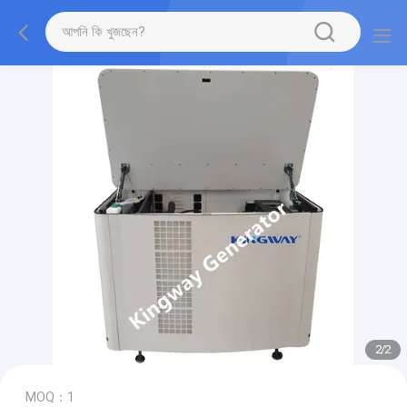
2
/
2
MOQ：1