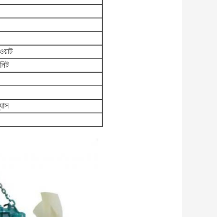
য়াট
নিট
্যাস