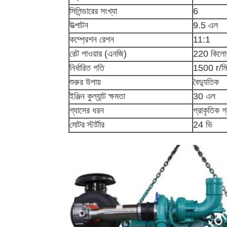
সিলিন্ডারের সংখ্যা
6
উত্পাটন
9.5 এল
কম্প্রেশন রেশন
11:1
রেট পাওয়ার (এনজি)
220 কিলোও
নির্ধারিত গতি
1500 r/মি
শুরুর উপায়
বৈদ্যুতিক
ইঞ্জিন কুল্যান্ট ক্ষমতা
30 এল
গ্যাসের ধরন
প্রাকৃতিক গ
মোটর স্টার্টার
24 ভি