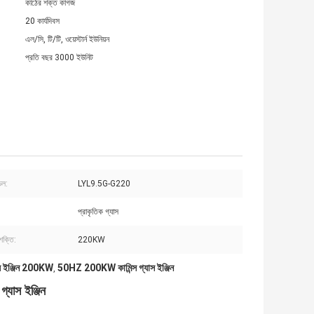
কাঠের শক্ত কাগজ
20 কার্যদিবস
এল/সি, টি/টি, ওয়েস্টার্ন ইউনিয়ন
প্রতি বছর 3000 ইউনিট
েল:
LYL9.5G-G220
প্রাকৃতিক গ্যাস
ক্তি:
220KW
যাস ইঞ্জিন 200KW
50HZ 200KW কামিন্স গ্যাস ইঞ্জিন
,
যাস ইঞ্জিন