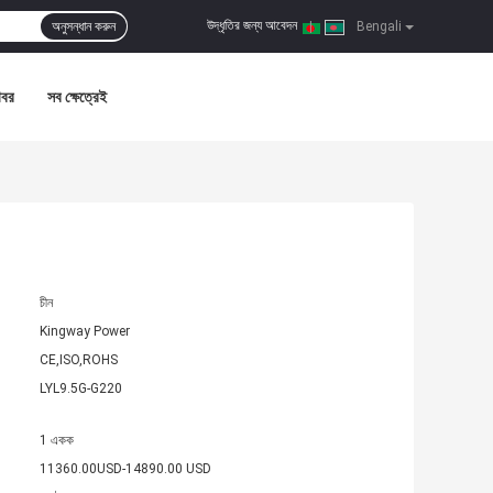
উদ্ধৃতির জন্য আবেদন
অনুসন্ধান করুন
|
Bengali
খবর
সব ক্ষেত্রেই
চীন
Kingway Power
CE,ISO,ROHS
LYL9.5G-G220
1 একক
11360.00USD-14890.00 USD