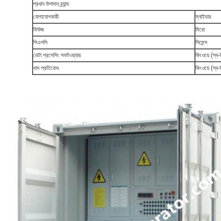
প্রধান উপাদান ব্র্যান্ড
যোগাযোগকারী
স্নাইডার
ফিউজ
মিরো
পিএলসি
সিমেন্স
ডেটা প্রসেসিং সফটওয়্যার
কিংওয়ে (স্ব-
খাদ প্রতিরোধ
কিংওয়ে (স্ব-