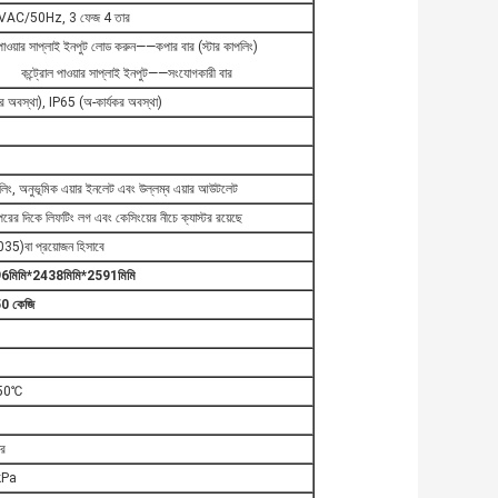
VAC/50Hz, 3 ফেজ 4 তার
পাওয়ার সাপ্লাই ইনপুট লোড করুন——কপার বার (স্টার কাপলিং)
কন্ট্রোল পাওয়ার সাপ্লাই ইনপুট——সংযোগকারী বার
 অবস্থা), IP65 (অ-কার্যকর অবস্থা)
কুলিং, অনুভূমিক এয়ার ইনলেট এবং উল্লম্ব এয়ার আউটলেট
ের দিকে লিফটিং লগ এবং কেসিংয়ের নীচে ক্যাস্টর রয়েছে
035)
বা প্রয়োজন হিসাবে
96
মিমি*
2438
মিমি*
2591
মিমি
5
0 কেজি
50℃
র
Pa