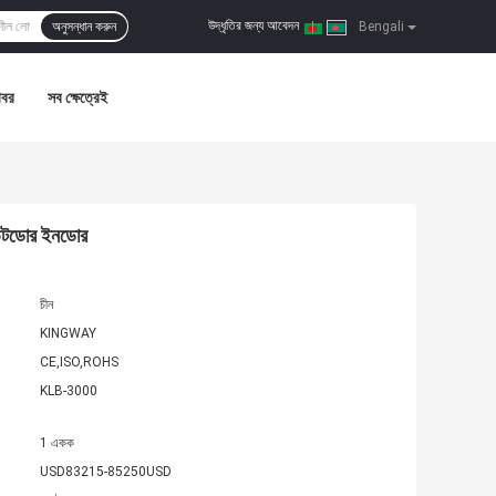
উদ্ধৃতির জন্য আবেদন
অনুসন্ধান করুন
|
Bengali
খবর
সব ক্ষেত্রেই
আউটডোর ইনডোর
চীন
KINGWAY
CE,ISO,ROHS
KLB-3000
1 একক
USD83215-85250USD