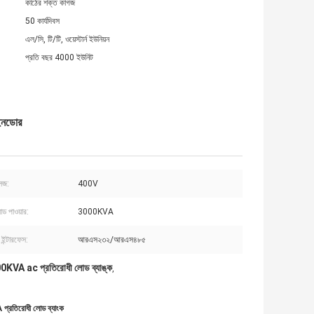
কাঠের শক্ত কাগজ
50 কার্যদিবস
এল/সি, টি/টি, ওয়েস্টার্ন ইউনিয়ন
প্রতি বছর 4000 ইউনিট
ইনডোর
েজ:
400V
লোড পাওয়ার:
3000KVA
ইন্টারফেস:
আরএস২৩২/আরএস৪৮৫
VA ac প্রতিরোধী লোড ব্যাঙ্ক
,
প্রতিরোধী লোড ব্যাংক