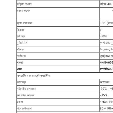
কন্ট্রোল পাওয়ার
বাহ্যিক 4
00
তারের সংযোগ
ক্লাস রক্ষা করুন
IP21 (কাজের
নিরোধক
চ
কর্ম চক্র
একটানা
কুলিং টাইপ
ফোর্স এয়ার 
পরিবহন
উত্তোলন, উপর
কেসিং রঙ
ধূসর(RAL7
মাত্রা
সম্পর্কিত
60
ওজন
সম্পর্কিত
46
অপারেটিং এনভায়রনমেন্ট প্যারামিটার
কর্মক্ষেত্র
আউটডোর
পরিবেষ্টিত তাপমাত্রা
-20℃～+
আপেক্ষিক আদ্রতা
≤95%
উচ্চতা
≤2500 মিটা
বায়ুমণ্ডলীয় চাপ
86～106k