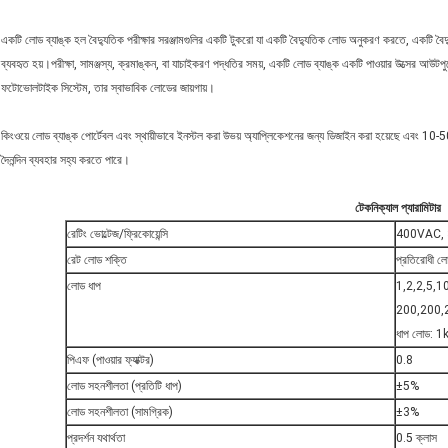
একটি লোড ব্যাঙ্ক হল বৈদ্যুতিক পরীক্ষার সরঞ্জামগুলির একটি টুকরো যা একটি বৈদ্যুতিক লোড অনুকরণ করতে, একটি বৈদ্
ব্যবহৃত হয়।পরীক্ষা, সামঞ্জস্য, ক্রমাঙ্কন, বা যাচাইকরণ পদ্ধতির সময়, একটি লোড ব্যাঙ্ক একটি পাওয়ার উত্সের আউটপুট
ফটোভোলটাইক সিস্টেম, তার স্বাভাবিক লোডের জায়গায়।
কিংওয়ে লোড ব্যাঙ্ক পোর্টেবল এবং স্থায়ীভাবে ইনস্টল করা উভয় অ্যাপ্লিকেশনের জন্য ডিজাইন করা হয়েছে এবং 10-500
দৈনন্দিন ব্যবহার সহ্য করতে পারে।
টেকনিক্যাল প্যারামিটার
রেটিং ভোল্টেজ/ফ্রিকোয়েন্সি
400
VAC, 
রেট লোড শক্তি
প্রতিরোধী
লোড ধাপ
1,2,2,5,1
200,200,
ধাপ লোড: 
পিএফ (পাওয়ার ফ্যাক্টর)
0.8
লোড সহনশীলতা (প্রতিটি ধাপ)
±5%
লোড সহনশীলতা (সামগ্রিক)
±3%
প্রদর্শন যথার্থতা
0.5 ক্লাস