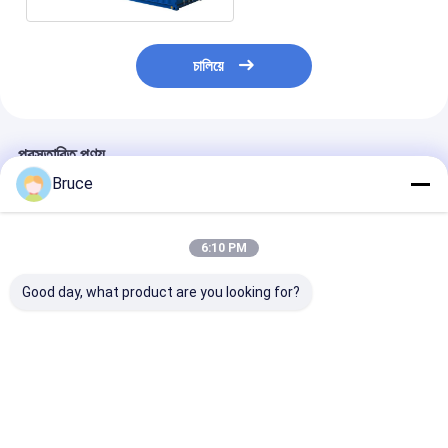
চালিয়ে
প্রস্তাবিত পণ্য
Bruce
6:10 PM
Good day, what product are you looking for?
আইএসও সিই সার্টিফাইড ডিজেল
20KVA ISUZU Diesel
সুপার সাইলেন্ট ক্যানো
ইঞ্জিন জেনারেটর সেট সাউন্ডপ্রুফ
Engine Generator
জেনারেটর 30kva থে
ক্যানোপি ডিজেল পাওয়ার
Set Silent Type 3
500kva 400v 5
জেনারেটর 200 কেভিএ নীরব
Phase 50HZ
ফেজ 4 ওয়্যার ডিজেল
ডিজেল জেনারেটর
ভালো দাম
ভালো দাম
ভালো দাম