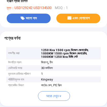
ইঞ্জিন দ্বারা চালিত
মূল্য：USD129242-USD134500
MOQ：1
ভালো দাম
এখন যোগাযোগ
পণ্যের বর্ণনা
,
1250 Kva 1500 rpm ডিজেল জেনারেটর
লক্ষণীয় করা
,
1000KW 1500 rpm ডিজেল জেনারেটর
1000KW 1250 kva ডিজি সেট
উৎপত্তি স্থল
জিয়াংসু, চীন
ডেলিভারি সময়
30 কর্মদিবস
ন্যূনতম চাহিদার পরিমাণ
1
পরিচিতিমুলক নাম
Kingway
প্যাকেজিং বিবরণ
কাঠের কেস, PE ফিল্ম
আরো দেখুন